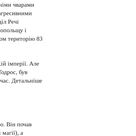
шніми чварами
 агресивними
іл Речі
лопольщу і
лом територію 83
ій імперії. Але
Тодрос, був
 час. Детальніше
ю. Він почав
магії), а