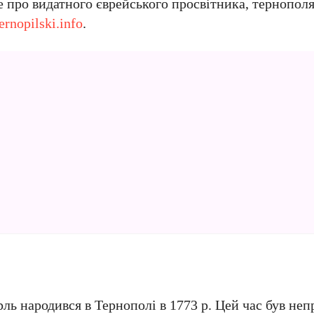
е про видатного єврейського просвітника, тернополя
ernopilski.info
.
ль народився в Тернополі в 1773 р. Цей час був неп