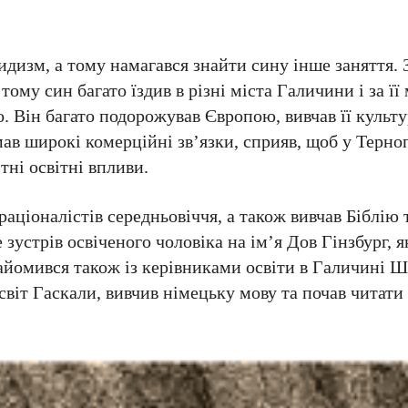
сидизм, а тому намагався знайти сину інше заняття.
ому син багато їздив в різні міста Галичини і за її 
. Він багато подорожував Європою, вивчав її культу
 мав широкі комерційні зв’язки, сприяв, щоб у Терно
тні освітні впливи.
раціоналістів середньовіччя, а також вивчав Біблію
е зустрів освіченого чоловіка на ім’я Дов Гінзбург, 
знайомився також із керівниками освіти в Галичині 
віт Гаскали, вивчив німецьку мову та почав читати