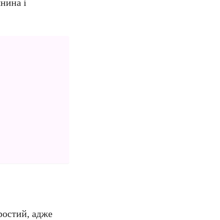
нина і
ростий, адже