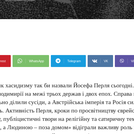
rest
WhatsApp
Telegram
VK
Vi
ик хасидизму так би назвали Йосефа Перля сьогодні.
одимирії на межі трьох держав і двох епох. Справа 
ьно ділили сусіди, а Австрійська імперія та Росія с
сь. Активність Перля, кроки по просвітництву єврей
 публіцистичні твори на релігійну та сатиричну те
 а Людиною – поза домом» відіграли важливу роль 