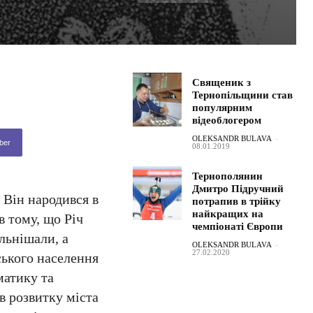
Священик з
Тернопільщини став
популярним
відеоблогером
OLEKSANDR BULAVA
-
ber
08.01.2019
Тернополянин
Дмитро Підручний
 Він народився в
потрапив в трійку
найкращих на
в тому, що Річ
чемпіонаті Європи
ильнішали, а
OLEKSANDR BULAVA
-
27.02.2020
ського населення
матику та
в розвитку міста