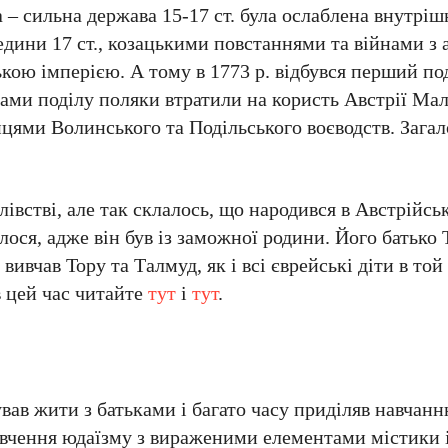
а – сильна держава 15-17 ст. була ослаблена внутрі
ини 17 ст., козацькими повстаннями та війнами з
кою імперією. А тому в 1773 р. відбувся перший под
вами поділу поляки втратили на користь Австрії Ма
цями Волинського та Подільського воєводств. Зага
встві, але так склалось, що народився в Австрійськ
ося, адже він був із заможної родини. Його батько 
ивчав Тору та Талмуд, як і всі єврейські діти в той
в цей час читайте
тут
і
тут
.
вав жити з батьками і багато часу приділяв навчанн
вчення юдаїзму з вираженими елементами містики і 