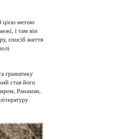
 З цією метою
межі, і там він
ру, спосіб життя
полі
 та граматику
який став його
Широм, Ранаком,
 літературу