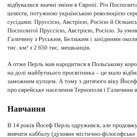
відбувалися значні зміни в Європі. Річ Посполит
шляхти, потужною українською революцією серед
сусідами: Пруссією, Австрією, Росією й Османсь
Посполитої Пруссією, Австрією, Росією. За умо
Галичину з Руським, Белзьким і західними околи
тис. км² з 2 650 тис. мешканців.
А отже Перль мав народитися в Польському королі
на долі майбутнього просвітника – це мало відбил
заможним купцем. А тому з дитячого віку Йосеф в
про єврейське населення Тернополя і Галичини 
Навчання
В 14 років Йосеф Перль одружився, але продовжу
вивчати каббалу (духовне містично-філософське 