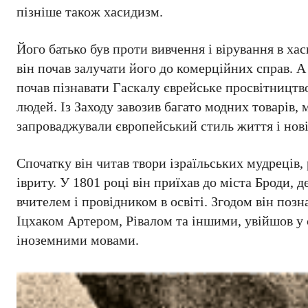
пізніше також хасидизм.
Його батько був проти вивчення і вірування в ха
він почав залучати його до комерційних справ. А т
почав пізнавати Гаскалу єврейське просвітництво
людей. Із Заходу завозив багато модних товарів,
запроваджували європейський стиль життя і нові
Спочатку він читав твори ізраїльських мудреців, 
івриту. У 1801 році він приїхав до міста Броди, д
вчителем і провідником в освіті. Згодом він по
Іцхаком Артером, Рівалом та іншими, увійшов у с
іноземними мовами.