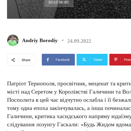
READ MORE
Andriy Borodiy
24.09.2022
Facebook
Twitter
Pinte
Share
Патріот Тернополя, просвітник, меценат та крит
місті над Серетом у Королівстві Галичини та Вол
Посполита в цей час відчутно ослабла і її безжал
тому одна епоха закінчувалась, а інша починала
Галичини, критика хасидського напряму юдаїзму,
слідування лозунгу Гаскали: «Будь Жидом вдома,