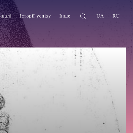
ивалі
Історії успіху
Інше
UA
RU