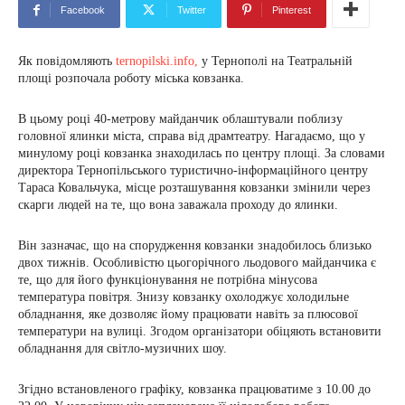
Facebook
Twitter
Pinterest
Як повідомляють
ternopilski.info
,
у Тернополі на Театральній
площі розпочала роботу міська ковзанка.
В цьому році 40-метрову майданчик облаштували поблизу
головної ялинки міста, справа від драмтеатру. Нагадаємо, що у
минулому році ковзанка знаходилась по центру площі. За словами
директора Тернопільського туристично-інформаційного центру
Тараса Ковальчука, місце розташування ковзанки змінили через
скарги людей на те, що вона заважала проходу до ялинки.
Він зазначає, що на спорудження ковзанки знадобилось близько
двох тижнів. Особливістю цьогорічного льодового майданчика є
те, що для його функціонування не потрібна мінусова
температура повітря. Знизу ковзанку охолоджує холодильне
обладнання, яке дозволяє йому працювати навіть за плюсової
температури на вулиці. Згодом організатори обіцяють встановити
обладнання для світло-музичних шоу.
Згідно встановленого графіку, ковзанка працюватиме з 10.00 до