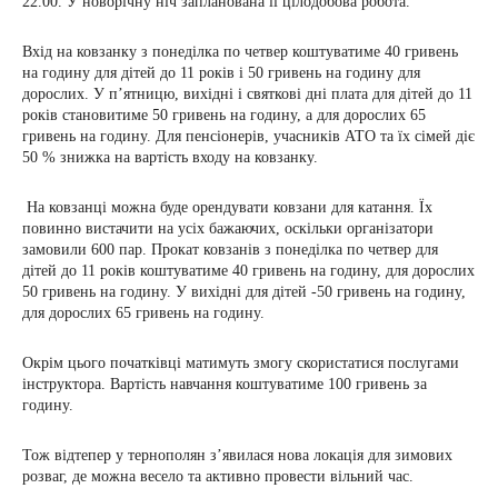
22.00. У новорічну ніч запланована її цілодобова робота.
Вхід на ковзанку з понеділка по четвер коштуватиме 40 гривень
на годину для дітей до 11 років і 50 гривень на годину для
дорослих. У п’ятницю, вихідні і святкові дні плата для дітей до 11
років становитиме 50 гривень на годину, а для дорослих 65
гривень на годину. Для пенсіонерів, учасників АТО та їх сімей діє
50 % знижка на вартість входу на ковзанку.
На ковзанці можна буде орендувати ковзани для катання. Їх
повинно вистачити на усіх бажаючих, оскільки організатори
замовили 600 пар. Прокат ковзанів з понеділка по четвер для
дітей до 11 років коштуватиме 40 гривень на годину, для дорослих
50 гривень на годину. У вихідні для дітей -50 гривень на годину,
для дорослих 65 гривень на годину.
Окрім цього початківці матимуть змогу скористатися послугами
інструктора. Вартість навчання коштуватиме 100 гривень за
годину.
Тож відтепер у тернополян з’явилася нова локація для зимових
розваг, де можна весело та активно провести вільний час.