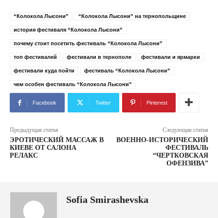
“Колокола Лысони”
“Колокола Лысони” на тернопольщине
история фестиваля “Колокола Лысони”
почему стоит посетить фестиваль “Колокола Лысони”
топ фестивалей
фестивали в тернополе
фестивали и ярмарки
фестивали куда пойти
фестиваль “Колокола Лысони”
чем особен фестиваль “Колокола Лысони”
Facebook
Twitter
Pinterest
Предыдущая статья
Следующая статья
ЭРОТИЧЕСКИЙ МАССАЖ В
ВОЕННО-ИСТОРИЧЕСКИЙ
КИЕВЕ ОТ САЛОНА
ФЕСТИВАЛЬ
РЕЛАКС
“ЧЕРТКОВСКАЯ
ОФЕНЗИВА”
Sofia Smirashevska