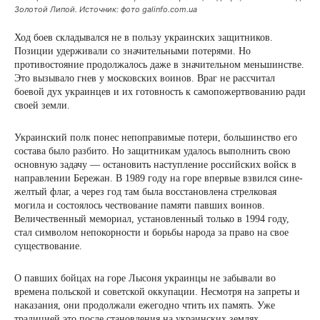
Золотой Липой. Источник: фото galinfo.com.ua
Ход боев складывался не в пользу украинских защитников.
Позиции удерживали со значительными потерями. Но
противостояние продолжалось даже в значительном меньшинстве.
Это вызывало гнев у московских воинов. Враг не рассчитал
боевой дух украинцев и их готовность к самопожертвованию ради
своей земли.
Украинский полк понес непоправимые потери, большинство его
состава было разбито. Но защитникам удалось выполнить свою
основную задачу — остановить наступление российских войск в
направлении Бережан. В 1989 году на горе впервые взвился сине-
желтый флаг, а через год там была восстановлена стрелковая
могила и состоялось чествование памяти павших воинов.
Величественный мемориал, установленный только в 1994 году,
стал символом непокорности и борьбы народа за право на свое
существование.
О павших бойцах на горе Лысоня украинцы не забывали во
времена польской и советской оккупации. Несмотря на запреты и
наказания, они продолжали ежегодно чтить их память. Уже
традицией это после становления на украинских землях