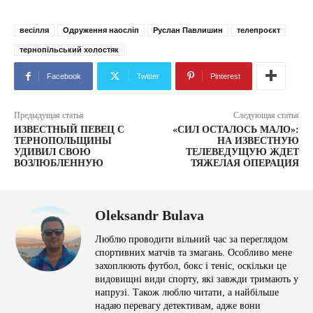
весілля
Одруження наосліп
Руслан Павлишин
телепроєкт
тернопільський холостяк
Facebook
Twitter
Pinterest
Предыдущая статья
Следующая статья
ИЗВЕСТНЫЙ ПЕВЕЦ С
«СИЛ ОСТАЛОСЬ МАЛО»:
ТЕРНОПОЛЬЩИНЫ
НА ИЗВЕСТНУЮ
УДИВИЛ СВОЮ
ТЕЛЕВЕДУЩУЮ ЖДЕТ
ВОЗЛЮБЛЕННУЮ
ТЯЖЕЛАЯ ОПЕРАЦИЯ
Oleksandr Bulava
Люблю проводити вільний час за переглядом
спортивних матчів та змагань. Особливо мене
захоплюють футбол, бокс і теніс, оскільки це
видовищні види спорту, які завжди тримають у
напрузі. Також люблю читати, а найбільше
надаю перевагу детективам, адже вони