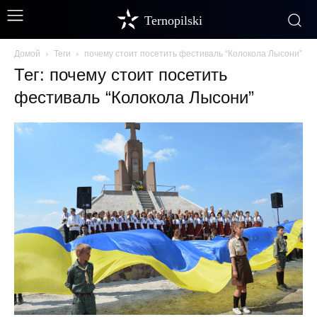
Ternopilski
Домой
Теги
почему стоит посетить фестиваль “Колокола Лысони”
Тег: почему стоит посетить
фестиваль “Колокола Лысони”