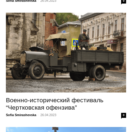
Sofia Smirashevska
-
26.04.2023
0
Военно-исторический фестиваль
“Чертковская офензива”
Sofia Smirashevska
-
26.04.2023
0