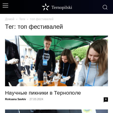
Ternopilski
Домой
Теги
топ фестивалей
Тег: топ фестивалей
Научные пикники в Тернополе
Roksana Savkiv
-
27.03.2024
0