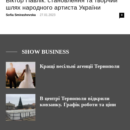
Віктор Павлік: становлення та творчий
шлях народного артиста України
Sofia Smirashevska
-
27.01.2023
0
SHOW BUSINESS
Кращі весільні агенції Тернополя
В центрі Тернополя відкрили
ковзанку. Графік роботи та ціни