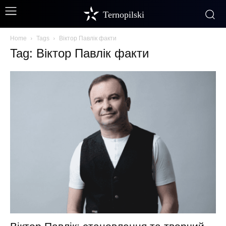
Ternopilski
Home
Tags
Віктор Павлік факти
Tag: Віктор Павлік факти