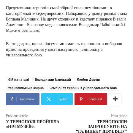
Представники тернопільської збірної стали чемпіонами і в
категорії «лайт» серед дорослих. Найкращою у цьому розділі стала
Богдана Малищик. На другу сходинку п’єдесталу піднявся Віталій
Адамішин. Бронзову медаль завоювали Володимир Чайківський і
Максим Безпалько.
Варто додати, що за підсумками змагань тернополяни вибороли
право на проведення у місті наступного чемпіонату з
універсального бою.
бій на татамі
Володимир Ізанський
Любов Дереш
тернопільська збірна
чемпіонат України з універсального бою
Facebook
Twitter
Pinterest
Previous article
Next article
У ТЕРНОПОЛІ ПРОЙШЛА
ТЕРНОПОЛЯН
«НІЧ МУЗЕЇВ»
ЗАПРОШУЮТЬ НА
“ГАЛИЦЬКУ ДЕФІЛЯДУ”