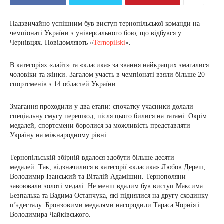
Надзвичайно успішним був виступ тернопільської команди на
чемпіонаті України з універсального бою, що відбувся у
Чернівцях. Повідомляють «
Ternopilski
».
В категоріях «лайт» та «класика» за звання найкращих змагалися
чоловіки та жінки. Загалом участь в чемпіонаті взяли більше 20
спортсменів з 14 областей України.
Змагання проходили у два етапи: спочатку учасники долали
спеціальну смугу перешкод, після цього билися на татамі. Окрім
медалей, спортсмени боролися за можливість представляти
Україну на міжнародному рівні.
Тернопільській збірній вдалося здобути більше десяти
медалей. Так, відзначилися в категорії «класика» Любов Дереш,
Володимир Ізанський та Віталій Адамішин. Тернополяни
завоювали золоті медалі. Не менш вдалим був виступ Максима
Безпалька та Вадима Остапчука, які піднялися на другу сходинку
п’єдесталу. Бронзовими медалями нагородили Тараса Чорнія і
Володимира Чайківського.