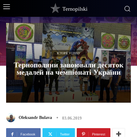
Ternopilski
ІСТОРІЇ УСПІХУ
Тернополяни завоювали десяток
медалей на чемпіонаті України
Oleksandr Bulava
03.06.2019
Facebook
Twitter
Pinterest