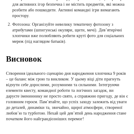
для активних ігор безпечна і не містить предметів, які можна
розбити або пошкодити. Активні командні ігри вимагають
простору.
Фотозона: Організуйте невелику тематичну фотозону з
атрибутами (шпигунські окуляри, щити, мечі). Дев’ятирічні
хлопчики вже полюбляють робити круті фото для соціальних
мереж (під наглядом батьків).
Висновок
Створення ідеального сценарію дня народження хлопчика 9 років
– це баланс між грою та викликом. У цьому віці діти прагнуть
відчути себе дорослими, розумними та сильними. Інтегруючи
елементи квесту, командної роботи та логічних загадок, ви
даруєте імениннику не просто свято, а справжню пригоду, де він є
головним героєм. Пам’ятайте, що успіх заходу залежить від уваги
до деталей, динаміки та, звичайно, щирої атмосфери, створеної
любов’ю та турботою. Нехай цей дев’ятий день народження стане
початком його найграндіозніших перемог!