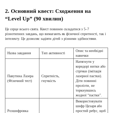
2. Основний квест: Сходження на
“Level Up” (90 хвилин)
Це серце всього свята. Квест повинен складатися з 5–7
різнотипних завдань, що вимагають як фізичної спритності, так і
інтелекту. Це дозволяє задіяти дітей з різними здібностями.
Опис та необхідні
Назва завдання
Тип активності
навички
Натягнути у
коридорі нитки або
стрічки (імітація
Павутина Лазера
Спритність,
лазерної пастки).
(Фізичний тест)
гнучкість
Діти повинні
пролізти, не
торкнувшись
жодної “пастки”.
Використовувати
шифр Цезаря або
Розшифровка
простий ребус, щоб