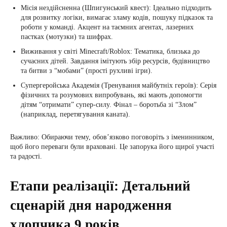
Місія нездійсненна (Шпигунський квест): Ідеально підходить
для розвитку логіки, вимагає зламу кодів, пошуку підказок та
роботи у команді. Акцент на таємних агентах, лазерних
пастках (мотузки) та шифрах.
Виживання у світі Minecraft/Roblox: Тематика, близька до
сучасних дітей. Завдання імітують збір ресурсів, будівництво
та битви з “мобами” (прості рухливі ігри).
Супергеройська Академія (Тренування майбутніх героїв): Серія
фізичних та розумових випробувань, які мають допомогти
дітям “отримати” супер-силу. Фінал – боротьба зі “Злом”
(наприклад, перетягування каната).
Важливо: Обираючи тему, обов’язково поговоріть з іменинником,
щоб його переваги були враховані. Це запорука його щирої участі
та радості.
Етапи реалізації: Детальний
сценарій дня народження
хлопчика 9 років