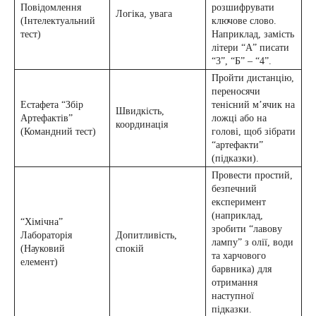
Повідомлення
розшифрувати
Логіка, увага
(Інтелектуальний
ключове слово.
тест)
Наприклад, замість
літери “А” писати
“3”, “Б” – “4”.
Пройти дистанцію,
переносячи
Естафета “Збір
тенісний м’ячик на
Швидкість,
Артефактів”
ложці або на
координація
(Командний тест)
голові, щоб зібрати
“артефакти”
(підказки).
Провести простий,
безпечний
експеримент
(наприклад,
“Хімічна”
зробити “лавову
Лабораторія
Допитливість,
лампу” з олії, води
(Науковий
спокій
та харчового
елемент)
барвника) для
отримання
наступної
підказки.