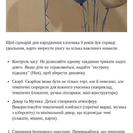
Щоб сценарій дня народження хлопчика 9 років був справді
ідеальним, варто звернути увагу на кілька важливих нюансів.
Контроль часу: Не дозволяйте одному завданню тривати надто
довго. Якщо діти не справляються, надайте “екстрену
підказку” (Hint), щоб зберегти динаміку.
Скарб: Скарбом може бути не тільки торт, але й невеликі, але
тематичні сюрпризи для кожного учасника (наприклад,
тематичні блокноти, ручки-ліхтарики, міні-конструктори).
Декор та Музика: Деталі створюють атмосферу.
Використовуйте тематичний плейлист (героїчні марші, музика
з кіберсвіту) та мінімальний декор, що відповідає темі
(плакати, мішені, карти).
Створення безпечного простору: Переконайтеся, що територія