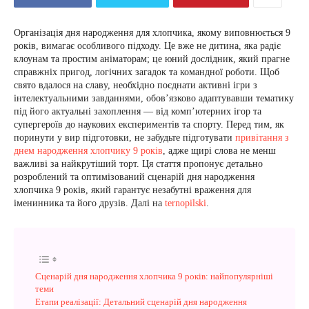
Організація дня народження для хлопчика, якому виповнюється 9
років, вимагає особливого підходу. Це вже не дитина, яка радіє
клоунам та простим аніматорам; це юний дослідник, який прагне
справжніх пригод, логічних загадок та командної роботи. Щоб
свято вдалося на славу, необхідно поєднати активні ігри з
інтелектуальними завданнями, обов’язково адаптувавши тематику
під його актуальні захоплення — від комп’ютерних ігор та
супергероїв до наукових експериментів та спорту. Перед тим, як
поринути у вир підготовки, не забудьте підготувати
привітання з
днем народження хлопчику 9 років
, адже щирі слова не менш
важливі за найкрутіший торт. Ця стаття пропонує детально
розроблений та оптимізований сценарій дня народження
хлопчика 9 років, який гарантує незабутні враження для
іменинника та його друзів. Далі на
ternopilski
.
Сценарій дня народження хлопчика 9 років: найпопулярніші
теми
Етапи реалізації: Детальний сценарій дня народження