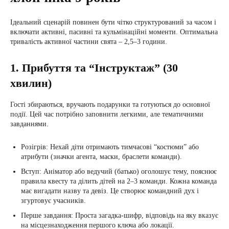
Ідеальний сценарій повинен бути чітко структурований за часом і
включати активні, пасивні та кульмінаційні моменти. Оптимальна
тривалість активної частини свята – 2,5–3 години.
1. Прибуття та “Інструктаж” (30
хвилин)
Гості збираються, вручають подарунки та готуються до основної
події. Цей час потрібно заповнити легкими, але тематичними
завданнями.
Розігрів: Нехай діти отримають тимчасові “костюми” або
атрибути (значки агента, маски, браслети команди).
Вступ: Аніматор або ведучий (батько) оголошує тему, пояснює
правила квесту та ділить дітей на 2–3 команди. Кожна команда
має вигадати назву та девіз. Це створює командний дух і
згуртовує учасників.
Перше завдання: Проста загадка-шифр, відповідь на яку вказує
на місцезнаходження першого ключа або локації.