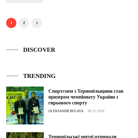
1
2
DISCOVER
TRENDING
Спортсмен з Тернопільщини став
призером чемпіонату України з
гирьового спорту
OLEKSANDR BULAVA
-
06.12.2018
Тернопільські митці отримали