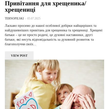
Привітання для хрещеника/
хрещениці
TERNOPILSKI
-
05.07.2025
Ласкаво просимо до нашої особливої добірки найщиріших та
найдушевніших привітань для хрещеника та хрещениці. Хрещені
батьки – це не просто родичі, це духовні наставники, другі
батьки, які несуть відповідальність за духовний розвиток та
благополуччя своїх...
VIEW POST