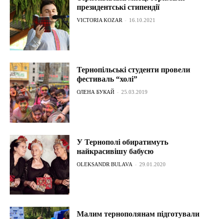
президентські стипендії
VICTORIA KOZAR
-
16.10.2021
Тернопільські студенти провeли
фестиваль “холі”
ОЛЕНА БУКАЙ
-
25.03.2019
У Тернополі обиратимуть
найкрасивішу бабусю
OLEKSANDR BULAVA
-
29.01.2020
Малим тернополянам підготували