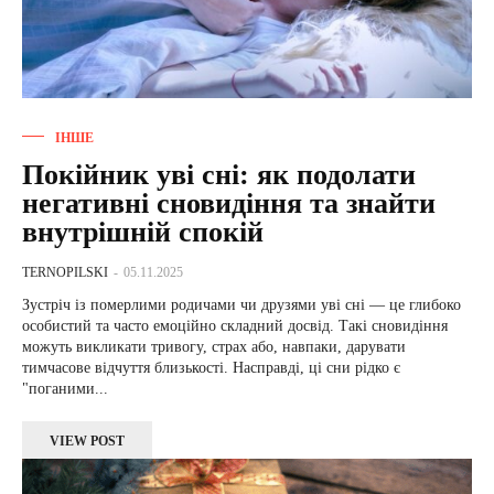
ІНШЕ
Покійник уві сні: як подолати
негативні сновидіння та знайти
внутрішній спокій
TERNOPILSKI
-
05.11.2025
Зустріч із померлими родичами чи друзями уві сні — це глибоко
особистий та часто емоційно складний досвід. Такі сновидіння
можуть викликати тривогу, страх або, навпаки, дарувати
тимчасове відчуття близькості. Насправді, ці сни рідко є
"поганими...
VIEW POST