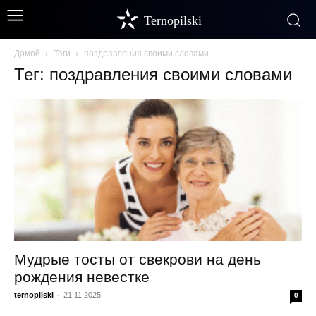
Ternopilski
Домой
Теги
поздравления своими словами
Тег: поздравления своими словами
Мудрые тосты от свекрови на день
рождения невестке
ternopilski
-
21.11.2025
0