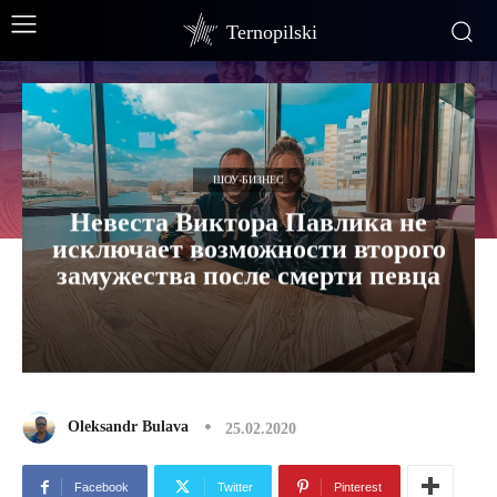
Ternopilski
ШОУ-БИЗНЕС
Невеста Виктора Павлика не
исключает возможности второго
замужества после смерти певца
Oleksandr Bulava
25.02.2020
Facebook
Twitter
Pinterest