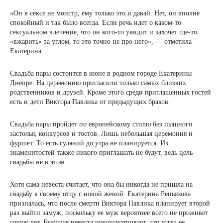
«Он в сексе не монстр, ему только это и давай. Нет, он вполне
спокойный и так было всегда. Если речь идет о каком-то
сексуальном влечение, что он кого-то увидит и захочет где-то
«вжарить» за углом, то это точно не про него», — отметила
Екатерина.
Свадьба пары состоится в июне в родном городе Екатерины
Днепре. На церемонию пригласили только самых близких
родственников и друзей. Кроме этого среди приглашенных гостей
есть и дети Виктора Павлика от предыдущих браков.
Свадьба пары пройдет по европейскому стилю без пышного
застолья, конкурсов и тостов. Лишь небольшая церемония и
фуршет. То есть гуляний до утра не планируется. Из
знаменитостей также никого приглашать не будут, ведь цель
свадьбы не в этом.
Хотя сама невеста считает, что она бы никогда не пришла на
свадьбу к своему отцу с новой женой. Екатерина Репьяхова
призналась, что после смерти Виктора Павлика планирует второй
раз выйти замуж, поскольку ее муж вероятнее всего не проживет
сотню лет. Будущая невеста предусматривает, что когда ее