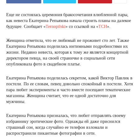
Еще не состоялась церемония бракосочетания влюбленной пары,
как невеста Екатерина Репьяхова начала строить планы на далекое
будущее. Сообщает «
Ternopilski
» со ссылкой на «
ТСН
».
Женщина отметила, что ее любимый не проживет сто лет. Также
Екатерина Репьяхова поделилась интимными подробностями их
жизни. Недавно невеста, которая к тому же является концертной
директором певца, на своей страничке в социальной сети
опубликовала фото в свадебном платье.
Екатерина Репьяхова поделилась секретом, какой Виктор Павлик в
постели. По ее словам, певец довольно спокойный в постели. Хотя
пара любит эксперименты и часто вместе посещают тематические
магазины. Женщина считает, что ее одной достаточно для
мужчины.
Екатерина Репьяхова призналась, что любит отправлять своему
избраннику эротические фото. Однажды ей даже приснился
страшный сон, когда случайно ее телефон взломали и
распространили пикантные фотографии в сети.