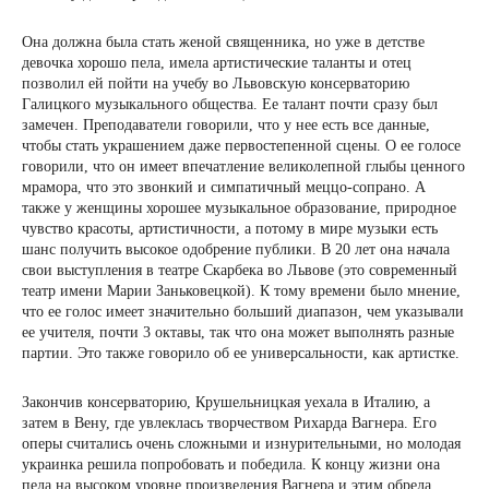
Она должна была стать женой священника, но уже в детстве
девочка хорошо пела, имела артистические таланты и отец
позволил ей пойти на учебу во Львовскую консерваторию
Галицкого музыкального общества. Ее талант почти сразу был
замечен. Преподаватели говорили, что у нее есть все данные,
чтобы стать украшением даже первостепенной сцены. О ее голосе
говорили, что он имеет впечатление великолепной глыбы ценного
мрамора, что это звонкий и симпатичный меццо-сопрано. А
также у женщины хорошее музыкальное образование, природное
чувство красоты, артистичности, а потому в мире музыки есть
шанс получить высокое одобрение публики. В 20 лет она начала
свои выступления в театре Скарбека во Львове (это современный
театр имени Марии Заньковецкой). К тому времени было мнение,
что ее голос имеет значительно больший диапазон, чем указывали
ее учителя, почти 3 октавы, так что она может выполнять разные
партии. Это также говорило об ее универсальности, как артистке.
Закончив консерваторию, Крушельницкая уехала в Италию, а
затем в Вену, где увлеклась творчеством Рихарда Вагнера. Его
оперы считались очень сложными и изнурительными, но молодая
украинка решила попробовать и победила. К концу жизни она
пела на высоком уровне произведения Вагнера и этим обрела