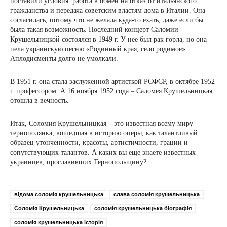
поставили условия: работа в обмен на отказ от итальянского
гражданства и передача советским властям дома в Италии. Она
согласилась, потому что не желала куда-то ехать, даже если бы
была такая возможность. Последний концерт Саломии
Крушельницкой состоялся в 1949 г. У нее был рак горла, но она
пела украинскую песню «Родинный края, село родимое».
Аплодисменты долго не умолкали.
В 1951 г. она стала заслуженной артисткой РСФСР, в октябре 1952
г. профессором. А 16 ноября 1952 года – Саломея Крушельницкая
отошла в вечность.
Итак, Соломия Крушельницкая – это известная всему миру
тернополянка, вошедшая в историю оперы, как талантливый
образец утонченности, красоты, артистичности, грации и
сопутствующих талантов. А каких вы еще знаете известных
украинцев, прославивших Тернопольщину?
відома соломія крушельницька
слава соломія крушельницька
Соломія Крушельницька
соломія крушельницька біографія
соломія крушельницька історія