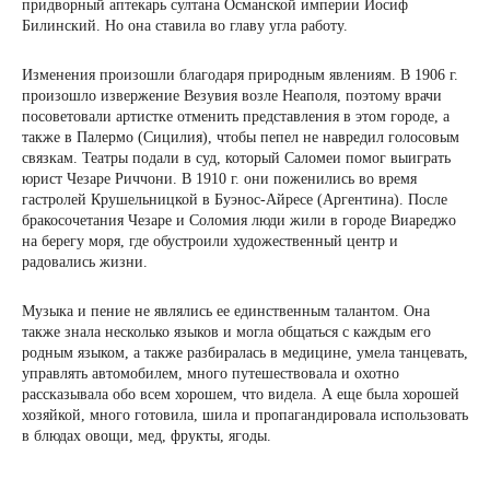
придворный аптекарь султана Османской империи Иосиф
Билинский. Но она ставила во главу угла работу.
Изменения произошли благодаря природным явлениям. В 1906 г.
произошло извержение Везувия возле Неаполя, поэтому врачи
посоветовали артистке отменить представления в этом городе, а
также в Палермо (Сицилия), чтобы пепел не навредил голосовым
связкам. Театры подали в суд, который Саломеи помог выиграть
юрист Чезаре Риччони. В 1910 г. они поженились во время
гастролей Крушельницкой в ​​Буэнос-Айресе (Аргентина). После
бракосочетания Чезаре и Соломия люди жили в городе Виареджо
на берегу моря, где обустроили художественный центр и
радовались жизни.
Музыка и пение не являлись ее единственным талантом. Она
также знала несколько языков и могла общаться с каждым его
родным языком, а также разбиралась в медицине, умела танцевать,
управлять автомобилем, много путешествовала и охотно
рассказывала обо всем хорошем, что видела. А еще была хорошей
хозяйкой, много готовила, шила и пропагандировала использовать
в блюдах овощи, мед, фрукты, ягоды.