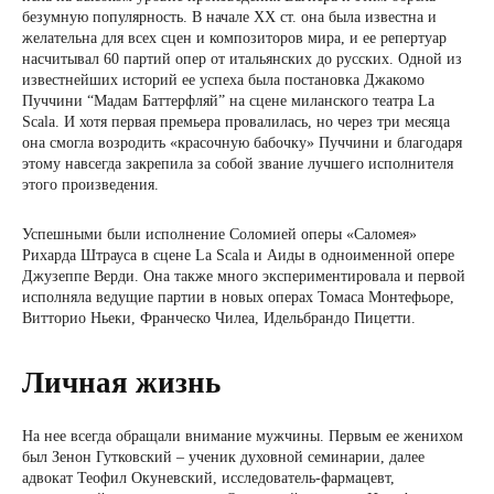
безумную популярность. В начале ХХ ст. она была известна и
желательна для всех сцен и композиторов мира, и ее репертуар
насчитывал 60 партий опер от итальянских до русских. Одной из
известнейших историй ее успеха была постановка Джакомо
Пуччини “Мадам Баттерфляй” на сцене миланского театра La
Scala. И хотя первая премьера провалилась, но через три месяца
она смогла возродить «красочную бабочку» Пуччини и благодаря
этому навсегда закрепила за собой звание лучшего исполнителя
этого произведения.
Успешными были исполнение Соломией оперы «Саломея»
Рихарда Штрауса в сцене La Scala и Аиды в одноименной опере
Джузеппе Верди. Она также много экспериментировала и первой
исполняла ведущие партии в новых операх Томаса Монтефьоре,
Витторио Ньеки, Франческо Чилеа, Идельбрандо Пицетти.
Личная жизнь
На нее всегда обращали внимание мужчины. Первым ее женихом
был Зенон Гутковский – ученик духовной семинарии, далее
адвокат Теофил Окуневский, исследователь-фармацевт,