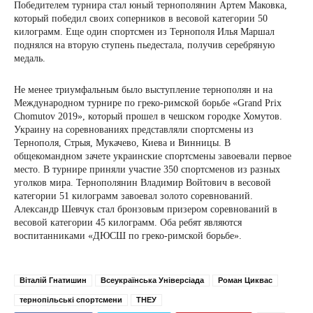
Победителем турнира стал юный тернополянин Артем Маковка,
который победил своих соперников в весовой категории 50
килограмм. Еще один спортсмен из Тернополя Илья Маршал
поднялся на вторую ступень пьедестала, получив серебряную
медаль.
Не менее триумфальным было выступление тернополян и на
Международном турнире по греко-римской борьбе «Grand Prix
Chomutov 2019», который прошел в чешском городке Хомутов.
Украину на соревнованиях представляли спортсмены из
Тернополя, Стрыя, Мукачево, Киева и Винницы. В
общекомандном зачете украинские спортсмены завоевали первое
место. В турнире приняли участие 350 спортсменов из разных
уголков мира. Тернополянин Владимир Войтович в весовой
категории 51 килограмм завоевал золото соревнований.
Александр Шевчук стал бронзовым призером соревнований в
весовой категории 45 килограмм. Оба ребят являются
воспитанниками «ДЮСШ по греко-римской борьбе».
Віталій Гнатишин
Всеукраїнська Універсіада
Роман Циквас
тернопільські спортсмени
ТНЕУ