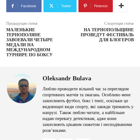
Facebook
Twitter
Pinterest
Предыдущая статья
Следующая статья
МАЛЕНЬКИЕ
НА ТЕРНОПОЛЬЩИНЕ
ТЕРНОПОЛЯНЕ
ПРОВЕДУТ ФЕСТИВАЛЬ
ЗАВОЕВАЛИ ЧЕТЫРЕ
ДЛЯ БЛОГЕРОВ
МЕДАЛИ НА
МЕЖДУНАРОДНОМ
ТУРНИРЕ ПО БОКСУ
Oleksandr Bulava
Люблю проводити вільний час за переглядом
спортивних матчів та змагань. Особливо мене
захоплюють футбол, бокс і теніс, оскільки це
видовищні види спорту, які завжди тримають у
напрузі. Також люблю читати, а найбільше
надаю перевагу детективам, адже вони
захоплюють цікавим сюжетом і несподіваними
розв’язками.