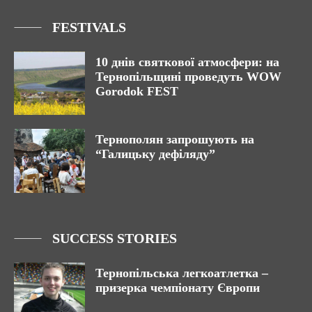
FESTIVALS
10 днів святкової атмосфери: на
Тернопільщині проведуть WOW
Gorodok FEST
Тернополян запрошують на
“Галицьку дефіляду”
SUCCESS STORIES
Тернопільська легкоатлетка –
призерка чемпіонату Європи