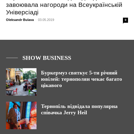
завоювала нагороди на Всеукраїнській
Універсіаді
Oleksandr Bulava
-
03.05.2019
0
SHOW BUSINESS
Буркермуз святкує 5-ти річний
ювілей: тернополян чекає багато
цікавого
Тернопіль відвідала популярна
співачка Jerry Heil