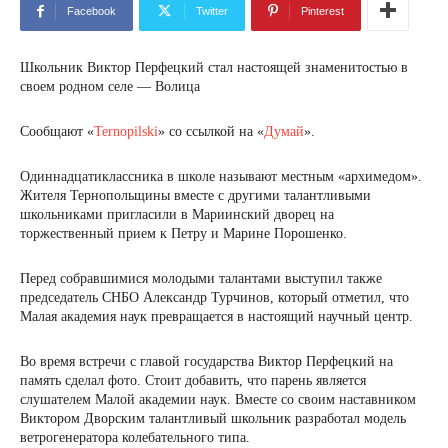
Facebook
Twitter
Pinterest
Школьник Виктор Перфецкий стал настоящей знаменитостью в
своем родном селе — Волица
Сообщают «
Ternopilski
» со ссылкой на «
Думай
».
Одиннадцатиклассника в школе называют местным «архимедом».
Жителя Тернопольщины вместе с другими талантливыми
школьниками пригласили в Мариинский дворец на
торжественный прием к Петру и Марине Порошенко.
Перед собравшимися молодыми талантами выступил также
председатель СНБО Александр Турчинов, который отметил, что
Малая академия наук превращается в настоящий научный центр.
Во время встречи с главой государства Виктор Перфецкий на
память сделал фото. Стоит добавить, что парень является
слушателем Малой академии наук. Вместе со своим наставником
Виктором Дворским талантливый школьник разработал модель
ветрогенератора колебательного типа.