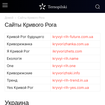
Ternopilski
Домой
Сайты Кривого Рога
Сайты Кривого Рога
Кривой Рог будущего
kryvyi-rih-future.com.ua
Криворижанка
kryvorizhanka.com.ua
Я Кривой Рог
ikryvorizhets.com
Екологія
kryvyi-rih.name
One
kryvyi-rih.one
Криворижские
kryvorizhski.info
Тренд
kryvyi-rih-trend.in.ua
Yes Кривой Рог
kryvyi-rih-yes.com.ua
Украина