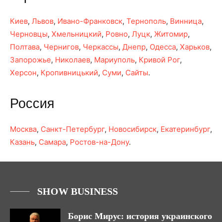
Киев
,
Львов
,
Ивано-Франковск
,
Тернополь
,
Винница
,
Черновцы
,
Хмельницкий
,
Ровно
,
Луцк
,
Житомир
,
Полтава
,
Чернигов
,
Черкассы
,
Днепр
,
Одесса
,
Харьков
,
Запорожье
,
Николаев
,
Мариуполь
,
Кривой Рог
,
Херсон
,
Кропивницький
,
Суми
,
Сайты
.
Россия
Москва
,
Санкт-Петербург
,
Новосибирск
,
Екатеринбург
,
Казань
,
Самара
,
Ростов-на-Дону
.
SHOW BUSINESS
Борис Мирус: история украинского