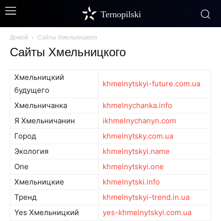
Ternopilski
Домой
Сайты Хмельницкого
Сайты Хмельницкого
Хмельницкий
khmelnytskyi-future.com.ua
будущего
Хмельничанка
khmelnychanka.info
Я Хмельничанин
ikhmelnychanyn.com
Город
khmelnytsky.com.ua
Экология
khmelnytskyi.name
One
khmelnytskyi.one
Хмельницкие
khmelnytski.info
Тренд
khmelnytskyi-trend.in.ua
Yes Хмельницкий
yes-khmelnytskyi.com.ua