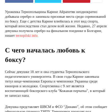
Уроженка Тернопольщины Карине Айрапетян неоднократно
добывала серебро и занимала призовые места среди соревнований
по боксу. Еще с детства Карине влюбилась в этот вид спорта,
который впоследствии стал делом всей жизни. Недавно, 27 апреля
девушка получила серебро на финальном поединке в Болгарии,
пишет
ternopilski.info
.
С чего началась любовь к
боксу?
Сейчас девушке 18 лет и она студентка Тернопольского
педагогического университета. В свои годы Карине завоевала
титул вице-чемпионки Европы и чемпионки Украины среди
юниоров и молодежи. Спортсменка с 9 лет является
воспитанницей боксерского клуба “Кожаная перчатка”, в который
ее записал папа.
Девушка представляет ШВСМ и ФСО “Динамо”, об этом сообщает
официальная страница ТНПУ. Тренировки проходят под