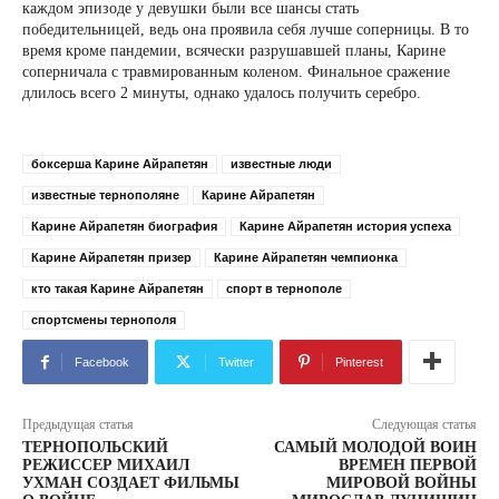
каждом эпизоде ​​у девушки были все шансы стать
победительницей, ведь она проявила себя лучше соперницы. В то
время кроме пандемии, всячески разрушавшей планы, Карине
соперничала с травмированным коленом. Финальное сражение
длилось всего 2 минуты, однако удалось получить серебро.
боксерша Карине Айрапетян
известные люди
известные тернополяне
Карине Айрапетян
Карине Айрапетян биография
Карине Айрапетян история успеха
Карине Айрапетян призер
Карине Айрапетян чемпионка
кто такая Карине Айрапетян
спорт в тернополе
спортсмены тернополя
Facebook
Twitter
Pinterest
Предыдущая статья
Следующая статья
ТЕРНОПОЛЬСКИЙ
САМЫЙ МОЛОДОЙ ВОИН
РЕЖИССЕР МИХАИЛ
ВРЕМЕН ПЕРВОЙ
УХМАН СОЗДАЕТ ФИЛЬМЫ
МИРОВОЙ ВОЙНЫ