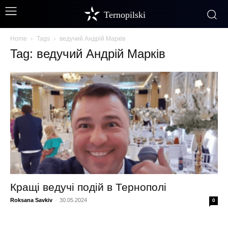
Ternopilski
Home
Tags
ведучий Андрій Марків
Tag: ведучий Андрій Марків
Кращі ведучі подій в Тернополі
Roksana Savkiv
-
30.05.2024
0