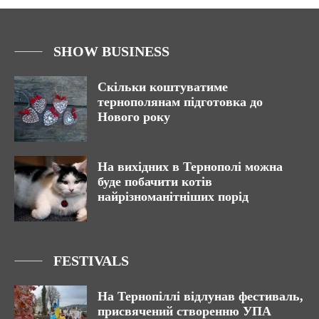
SHOW BUSINESS
Скільки коштуватиме
тернополянам підготовка до
Нового року
На вихідних в Тернополі можна
буде побачити котів
найрізноманітніших порід
FESTIVALS
На Тернопіллі відлунав фестиваль,
присвячений створенню УПА