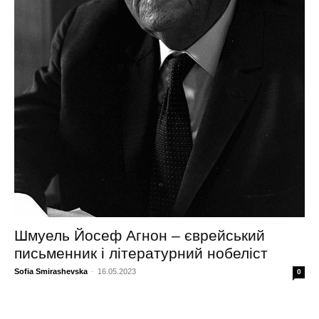
Шмуель Йосеф Агнон – єврейський
письменник і літературний нобеліст
Sofia Smirashevska
-
16.05.2023
0