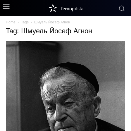
Ternopilski
Home
Tags
Шмуель Йосеф Агнон
Tag: Шмуель Йосеф Агнон