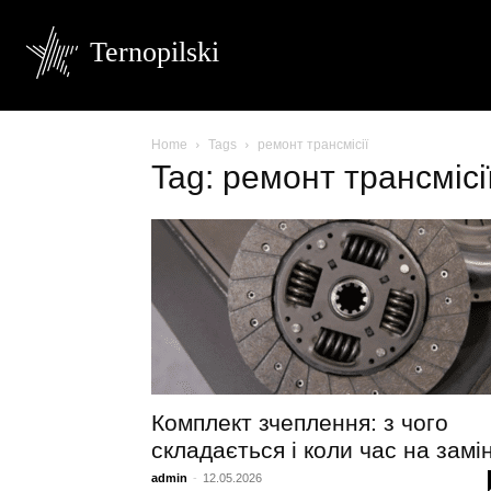
Ternopilski
Home
Tags
ремонт трансмісії
Tag: ремонт трансмісі
Комплект зчеплення: з чого
складається і коли час на замі
admin
-
12.05.2026