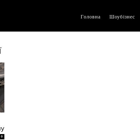
Головна
Шоубізнес
ї
ну
0