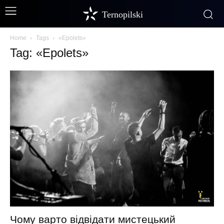
Ternopilski
Home
Tags
«Epolets»
Tag: «Epolets»
Чому варто відвідати мистецький