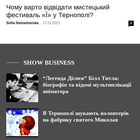
Чому варто відвідати мистецький
фестиваль «Ї» у Тернополі?
Sofia Smirashevska
-
27.01.2023
0
SHOW BUSINESS
“Легенда Діснея” Білл Титла:
біографія та відомі мультиплікації
аніматора
В Тернополі шукають волонтерів
на фабрику святого Миколая