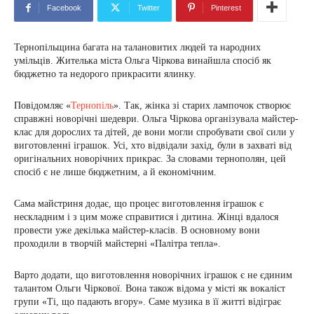
Facebook
Twitter
Pinterest
Тернопільщина багата на талановитих людей та народних
умільців. Жителька міста Ольга Чіркова винайшла спосіб як
бюджетно та недорого прикрасити ялинку.
Повідомляє «
Тернопіль
». Так, жінка зі старих лампочок створює
справжні новорічні шедеври. Ольга Чіркова організувала майстер-
клас для дорослих та дітей, де вони могли спробувати свої сили у
виготовленні іграшок. Усі, хто відвідали захід, були в захваті від
оригінальних новорічних прикрас. За словами тернополян, цей
спосіб є не лише бюджетним, а й економічним.
Сама майстриня додає, що процес виготовлення іграшок є
нескладним і з цим може справитися і дитина. Жінці вдалося
провести уже декілька майстер-класів. В основному вони
проходили в творчій майстерні «Палітра тепла».
Варто додати, що виготовлення новорічних іграшок є не єдиним
талантом Ольги Чіркової. Вона також відома у місті як вокаліст
групи «Ті, що падають вгору». Саме музика в її житті відіграє