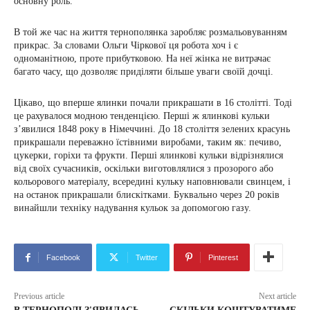
основну роль.
В той же час на життя тернополянка заробляє розмальовуванням
прикрас. За словами Ольги Чіркової ця робота хоч і є
одноманітною, проте прибутковою. На неї жінка не витрачає
багато часу, що дозволяє приділяти більше уваги своїй дочці.
Цікаво, що вперше ялинки почали прикрашати в 16 столітті. Тоді
це рахувалося модною тенденцією. Перші ж ялинкові кульки
з’явилися 1848 року в Німеччині. До 18 століття зелених красунь
прикрашали переважно їстівними виробами, таким як: печиво,
цукерки, горіхи та фрукти. Перші ялинкові кульки відрізнялися
від своїх сучасників, оскільки виготовлялися з прозорого або
кольорового матеріалу, всередині кульку наповнювали свинцем, і
на останок прикрашали блискітками. Буквально через 20 років
винайшли техніку надування кульок за допомогою газу.
Facebook
Twitter
Pinterest
Previous article
Next article