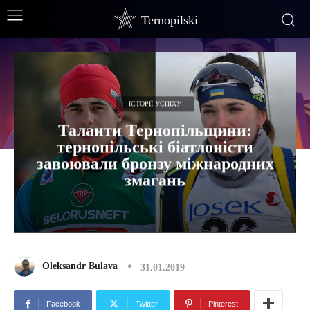
Ternopilski
ІСТОРІЇ УСПІХУ
Таланти Тернопільщини:
тернопільські біатлоністи
завоювали бронзу міжнародних
змагань
Oleksandr Bulava
31.01.2019
Facebook
Twitter
Pinterest