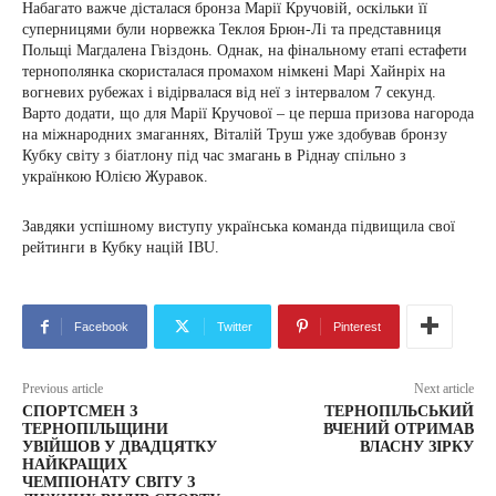
Набагато важче дісталася бронза Марії Кручовій, оскільки її
суперницями були норвежка Теклоя Брюн-Лі та представниця
Польщі Магдалена Гвіздонь. Однак, на фінальному етапі естафети
тернополянка скористалася промахом німкені Марі Хайнріх на
вогневих рубежах і відірвалася від неї з інтервалом 7 секунд.
Варто додати, що для Марії Кручової – це перша призова нагорода
на міжнародних змаганнях, Віталій Труш уже здобував бронзу
Кубку світу з біатлону під час змагань в Ріднау спільно з
українкою Юлією Журавок.
Завдяки успішному виступу українська команда підвищила свої
рейтинги в Кубку націй IBU.
Facebook
Twitter
Pinterest
Previous article
Next article
СПОРТСМЕН З
ТЕРНОПІЛЬСЬКИЙ
ТЕРНОПІЛЬЩИНИ
ВЧЕНИЙ ОТРИМАВ
УВІЙШОВ У ДВАДЦЯТКУ
ВЛАСНУ ЗІРКУ
НАЙКРАЩИХ
ЧЕМПІОНАТУ СВІТУ З