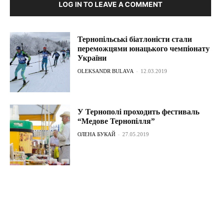
LOG IN TO LEAVE A COMMENT
Тернопільські біатлоністи стали
переможцями юнацького чемпіонату
України
OLEKSANDR BULAVA
-
12.03.2019
У Тернополі проходить фестиваль
“Медове Тернопілля”
ОЛЕНА БУКАЙ
-
27.05.2019