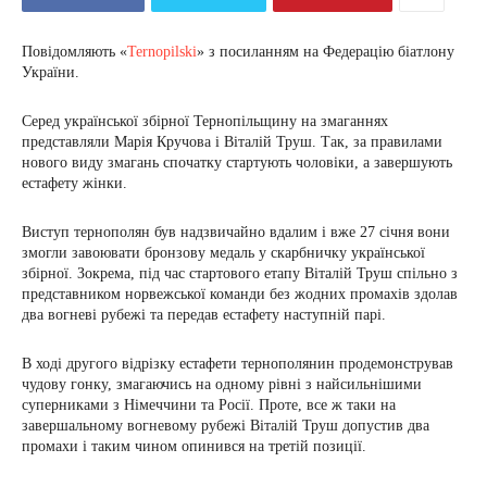
Повідомляють «
Ternopilski
» з посиланням на Федерацію біатлону
України.
Серед української збірної Тернопільщину на змаганнях
представляли Марія Кручова і Віталій Труш. Так, за правилами
нового виду змагань спочатку стартують чоловіки, а завершують
естафету жінки.
Виступ тернополян був надзвичайно вдалим і вже 27 січня вони
змогли завоювати бронзову медаль у скарбничку української
збірної. Зокрема, під час стартового етапу Віталій Труш спільно з
представником норвежської команди без жодних промахів здолав
два вогневі рубежі та передав естафету наступній парі.
В ході другого відрізку естафети тернополянин продемонстрував
чудову гонку, змагаючись на одному рівні з найсильнішими
суперниками з Німеччини та Росії. Проте, все ж таки на
завершальному вогневому рубежі Віталій Труш допустив два
промахи і таким чином опинився на третій позиції.