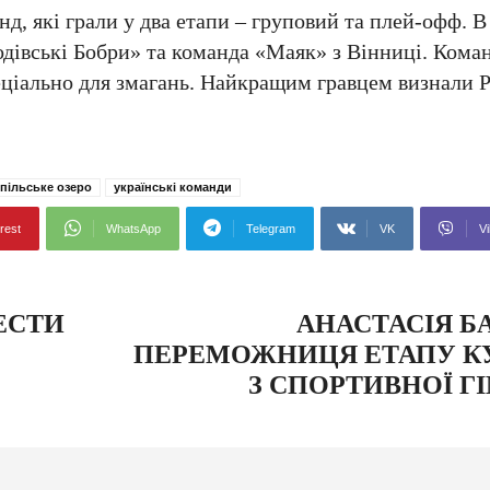
д, які грали у два етапи – груповий та плей-офф. В
дівські Бобри» та команда «Маяк» з Вінниці. Ком
еціально для змагань. Найкращим гравцем визнали
пільське озеро
українські команди
rest
WhatsApp
Telegram
VK
Vi
ЕСТИ
АНАСТАСІЯ Б
ПЕРЕМОЖНИЦЯ ЕТАПУ КУ
З СПОРТИВНОЇ Г