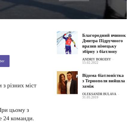
Благородний вчинок
Дмитра Підручного
вразив німецьку
збірну з біатлону
ANDRIY BORODIY
-
ber
15.02.2022
Відома біатлоністка
з Тернополя вийшла
 з різних міст
заміж
OLEKSANDR BULAVA
-
31.05.2019
 При цьому з
е 24 команди.