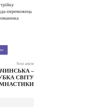
 трійку
анда-переможець
 Романюка
ber
Next article
АЧИНСЬКА –
БКА СВІТУ
ІМНАСТИКИ