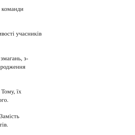
в команди
вості учасників
змагань, з-
городження
Тому, їх
ого.
 Замість
ів.