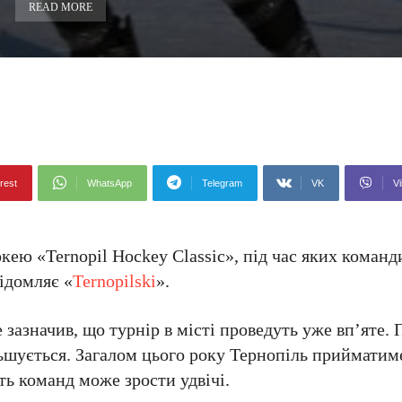
READ MORE
rest
WhatsApp
Telegram
VK
Vi
кею «Ternopil Hockey Classic», під час яких команди
ідомляє «
Ternopilski
».
 зазначив, що турнір в місті проведуть уже вп’яте.
ьшується. Загалом цього року Тернопіль прийматим
ть команд може зрости удвічі.