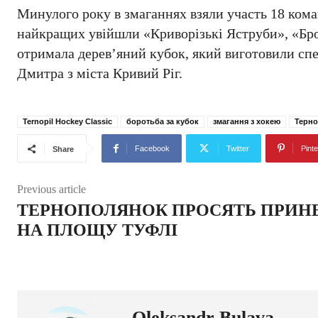
Минулого року в змаганнях взяли участь 18 коман
найкращих увійшли «Криворізькі Яструби», «Бро
отримала дерев’яний кубок, який виготовили сп
Дмитра з міста Кривий Ріг.
Ternopil Hockey Classic
боротьба за кубок
змагання з хокею
Терно
Facebook
Twitter
Pinte
Share
Previous article
ТЕРНОПОЛЯНОК ПРОСЯТЬ ПРИН
НА ПЛОЩУ ТУФЛІ
Oleksandr Bulava