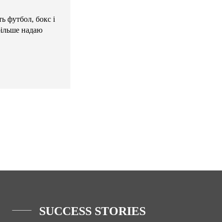
ь футбол, бокс і
більше надаю
SUCCESS STORIES