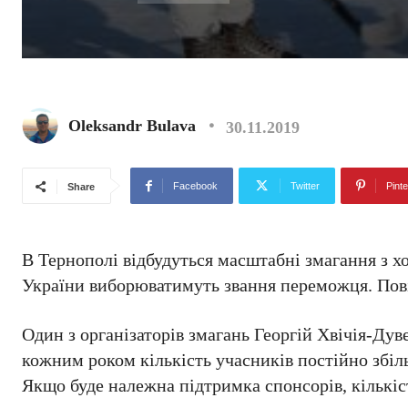
Oleksandr Bulava
30.11.2019
Facebook
Twitter
Pinte
Share
В Тернополі відбудуться масштабні змагання з хо
України виборюватимуть звання переможця. Пов
Один з організаторів змагань Георгій Хвічія-Дуве
кожним роком кількість учасників постійно збіл
Якщо буде належна підтримка спонсорів, кількіс