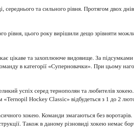
ці, середнього та сильного рівня. Протягом двох дні
го рівня, цього року вирішили дещо зрівняти можли
екає цікаве та захоплююче видовище. За підсумками 
команду в категорії «Суперновачки». При цьому на
ликий успіх серед тернополян та любителів хокею. 
«Ternopil Hockey Classic» відбудеться з 1 до 2 лют
асичного хокею. Команди змагаються без воротарів.
трукції. Також в даному різновиді хокею немає борт