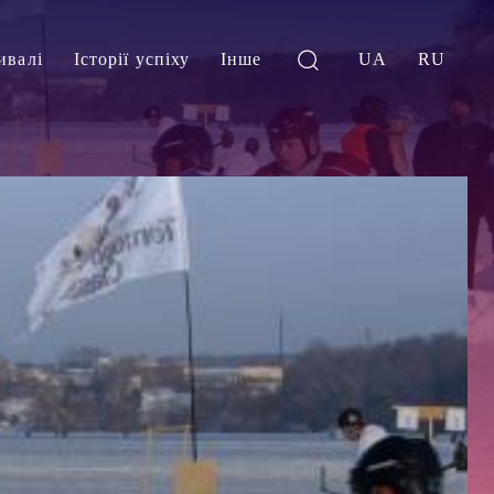
ивалі
Історії успіху
Інше
UA
RU