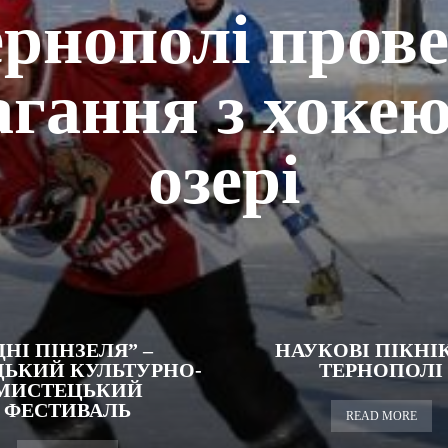
рнополі пров
агання з хокею
озері
ДНІ ПІНЗЕЛЯ” –
НАУКОВІ ПІКНІ
ЬКИЙ КУЛЬТУРНО-
ТЕРНОПОЛІ
МИСТЕЦЬКИЙ
ФЕСТИВАЛЬ
READ MORE