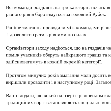
Всі команди розділять на три категорії: початків
різного рівня боротимуться за головний Кубок.
Раніше змагання проводили між командами різно
і дозволити грати з рівними по силах.
Організатори заходу надіються, що на глядачів ч
поміж учасників оберуть найкращого гравця та 
здійснюватимуть в кожній окремій категорії.
Протягом минулих років змагання мали досить ве
вирішили проводити і в наступному році. Загалом 
Варто додати, що хокей на озері є різновидом кл
традиційних воріт встановлюють спеціальні конс