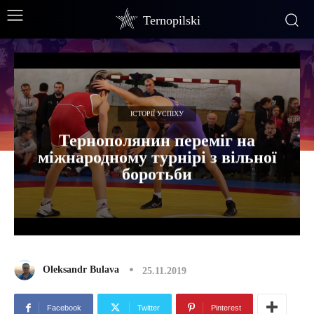
Ternopilski
ІСТОРІЇ УСПІХУ
Тернополянин переміг на
міжнародному турнірі з вільної
боротьби
Oleksandr Bulava
25.11.2019
Facebook
Twitter
Pinterest