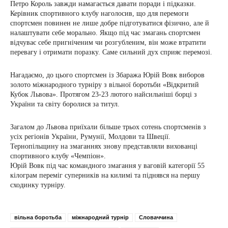
Петро Король завжди намагається давати поради і підказки.
Керівник спортивного клубу наголосив, що для перемоги
спортсмен повинен не лише добре підготуватися фізично, але й
налаштувати себе морально. Якщо під час змагань спортсмен
відчуває себе пригніченим чи розгубленим, він може втратити
перевагу і отримати поразку. Саме сильний дух сприяє перемозі.
Нагадаємо, до цього спортсмен із Збаража Юрій Вовк виборов
золото міжнародного турніру з вільної боротьби «Відкритий
Кубок Львова». Протягом 23-23 лютого найсильніші борці з
України та світу боролися за титул.
Загалом до Львова приїхали більше трьох сотень спортсменів з
усіх регіонів України, Румунії, Молдови та Швеції.
Тернопільщину на змаганнях знову представляли вихованці
спортивного клубу «Чемпіон».
Юрій Вовк під час командного змагання у ваговій категорії 55
кілограм переміг суперників на килимі та піднявся на першу
сходинку турніру.
вільна боротьба
міжнародний турнір
Словаччина