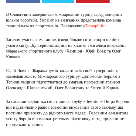
В Словаччині завершився міжнародний турнір серед юніорів з
вільної боротьби. Україну на змаганнях представляла команда
тернопільських спортсменів. Повідомляє «
Ternopilski
».
Загалом участь в змаганнях взяли більше сотні спортсменів з
усього світу. Від Тернопільщини на килимі змагалися вихованці
збаразького спортивного клубу «Чемпіон» Юрій Вовк та Олег
Ключка.
Юрій Вовк зі Збаража зумів здолати всіх своїх суперників та
завоював золото Міжнародного турніру. Допомогли борцям з
Тернопільщини підготуватися до змагань професійні тренери
Олександр Шафранський, Олег Борисевич та Євгеній Король.
За словами керівника спортивного клубу «Чемпіон» Петра Короля,
він надзвичайно радіє перемогам вихованців свого закладу, які
постійно привозять до рідного міста медалі. Головним елементом
успіху борців він вважає ретельну підготовку та те, що вони не
пропускають занять.