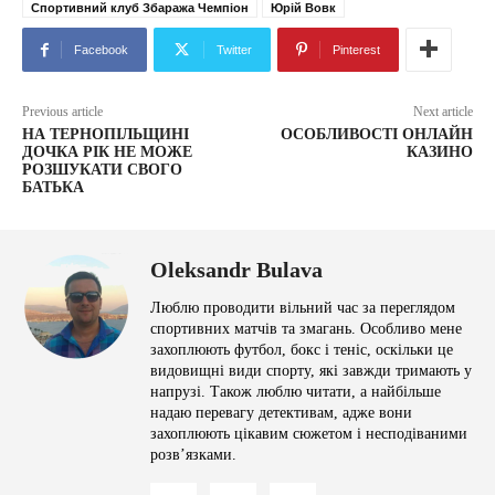
Спортивний клуб Збаража Чемпіон
Юрій Вовк
Facebook
Twitter
Pinterest
Previous article
Next article
НА ТЕРНОПІЛЬЩИНІ
ОСОБЛИВОСТІ ОНЛАЙН
ДОЧКА РІК НЕ МОЖЕ
КАЗИНО
РОЗШУКАТИ СВОГО
БАТЬКА
Oleksandr Bulava
Люблю проводити вільний час за переглядом
спортивних матчів та змагань. Особливо мене
захоплюють футбол, бокс і теніс, оскільки це
видовищні види спорту, які завжди тримають у
напрузі. Також люблю читати, а найбільше
надаю перевагу детективам, адже вони
захоплюють цікавим сюжетом і несподіваними
розв’язками.