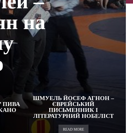
лей –
ян на
му
о
ШМУЕЛЬ ЙОСЕФ АГНОН –
 ПИВА
ЄВРЕЙСЬКИЙ
АКАНО
ПИСЬМЕННИК І
ЛІТЕРАТУРНИЙ НОБЕЛІСТ
READ MORE