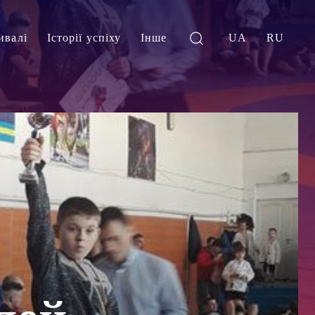
ивалі
Історії успіху
Інше
UA
RU