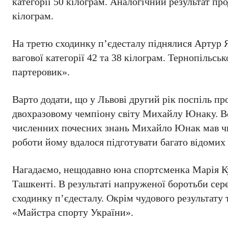
категорії 50 кілограм. Аналогічний результат пр
кілограм.
На третю сходинку п’єдесталу піднялися Артур 
вагової категорії 42 та 38 кілограм. Тернопіль
партеровик».
Варто додати, що у Львові другий рік поспіль пр
двохразовому чемпіону світу Михайлу Юнаку. Ве
численних почесних знань Михайло Юнак мав чима
роботи йому вдалося підготувати багато відомих 
Нагадаємо, нещодавно юна спортсменка Марія Кун
Ташкенті. В результаті напруженої боротьби сере
сходинку п’єдесталу. Окрім чудового результату
«Майстра спорту України».