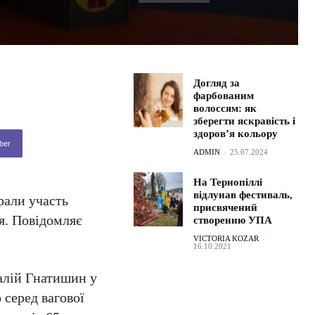
Догляд за
фарбованим
волоссям: як
зберегти яскравість і
здоров’я кольору
ber
ADMIN
-
25.07.2024
На Тернопіллі
відлунав фестиваль,
рали участь
присвячений
я. Повідомляє
створенню УПА
VICTORIA KOZAR
-
16.10.2021
алій Гнатишин у
 серед вагової