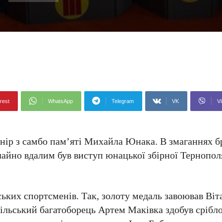
rest
WhatsApp
Telegram
VK
Vi
рнір з самбо пам’яті Михайла Юнака. В змаганнях б
чайно вдалим був виступ юнацької збірної Тернопол
ьких спортсменів. Так, золоту медаль завоював Віт
пільський багатоборець Артем Маківка здобув срібло