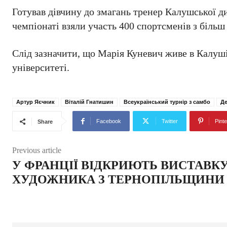
Готував дівчину до змагань тренер Калушської 
чемпіонаті взяли участь 400 спортсменів з більш 
Слід зазначити, що Марія Куневич живе в Калуш
університеті.
Артур Яєчник
Віталій Гнатишин
Всеукраїнський турнір з самбо
Де
Facebook
Twitter
Pinte
Share
Previous article
У ФРАНЦІЇ ВІДКРИЮТЬ ВИСТАВК
ХУДОЖНИКА З ТЕРНОПІЛЬЩИНИ