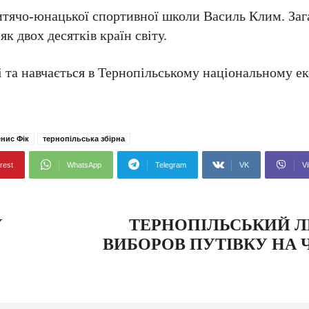
дитячо-юнацької спортивної школи Василь Клим. Заг
як двох десятків країн світу.
і та навчається в Тернопільському національному 
нис Фік
тернопільська збірна
rest
WhatsApp
Telegram
VK
Vi
У
ТЕРНОПІЛЬСЬКИЙ Л
ВИБОРОВ ПУТІВКУ НА 