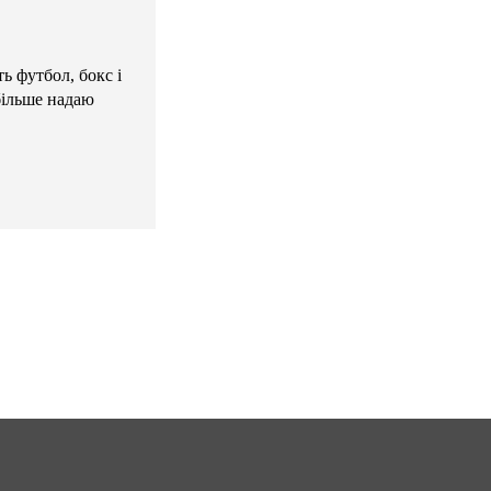
ь футбол, бокс і
більше надаю