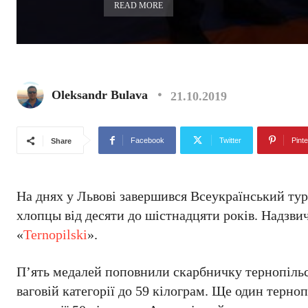
READ MORE
Oleksandr Bulava
21.10.2019
Facebook
Twitter
Pinte
Share
На днях у Львові завершився Всеукраїнський ту
хлопцы від десяти до шістнадцяти років. Надзви
«
Ternopilski
».
П’ять медалей поповнили скарбничку тернопільс
ваговій категорії до 59 кілограм. Ще один терно