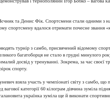
одемонстрував і тернополянин Ігор Бобко – вагова ка
Яєчник та Денис Фік. Спортсмени стали одними з 
ському спортсмену вдалося отримати почесне звання 
оводять турнір з самбо, присвячений відомому спор
ликого багатоборця не стало в грудні минулого рок
лий досвід у тренуванні. Зокрема, за час своєї т
зірок спорту.
евич взяла участь у чемпіонаті світу з самбо, що 
д вагової категорії 60 кілограм дівчина зуміла підн
 талановита українка зуміла ще й виконати спортив