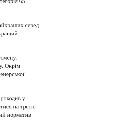
тегорія 65
найкращих серед
«кращий
тсмену,
у. Окрім
ренерської
проходив у
ятися на третю
ний норматив