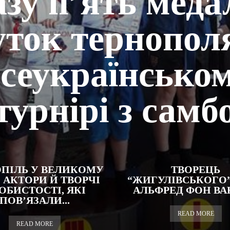
зу п’ять меда
уток тернопол
сеукраїнсько
турнірі з самб
ПІЛЬ У ВЕЛИКОМУ
ТВОРЕЦЬ
 АКТОРИ Й ТВОРЧІ
“ЖИГУЛІВСЬКОГО”
ОБИСТОСТІ, ЯКІ
АЛЬФРЕД ФОН В
ПОВ’ЯЗАЛИ...
READ MORE
READ MORE