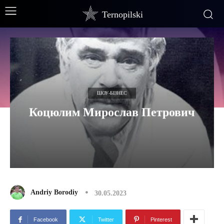
Ternopilski
ШОУ-БІЗНЕС
Коцюлим Мирослав Петрович
Andriy Borodiy
30.05.2023
Facebook
Twitter
Pinterest