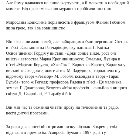
Але йому вдавалося не лише жартувати, а й мовчати в необхідний
момент. Від цього мовчання мурашки пробігали по спині.
Мирослава Коцюлима порівнюють з французом Жаном Гобеном
як за грою, так і за зовнішністю.
Він зіграв чимало ролей, але найкращими були персонажі Стецька
в п’єсі «Сватання на Гончарівці», яку написав Г. Квітка-
Основ’яненко; Гордія у виставі «Доки сонце зійде, роса очі
виїсть» авторства Марка Кропивницького; Омелька, Лузира в
п’єсі «Мартин Боруля», «Хазяїн» І. Карпенка-Карого; Карагача у
виставі «Таке довге, довге літо» М. Зарудного; городничого у
відомому творі «Ревізор» М. Гоголя; ксьондза в творі «Тарас
Бульба» того ж Гоголя; професора Радева в п’єсі «Ця маленька
земля» Г. Джагарова; Велутто «Моя професія – синьйор з вищого
світу» Д. Скарніччі, Р. Тарабузі й ін.
Він мав час та бажання читати прозу на телебаченні та радіо,
вести дитячі програми.
За роки діяльності він отримав низку відзнак. Зокрема, слід
відзначити премію ім. Амвросія Бучми в 1997 р., 2-гу