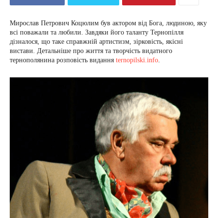
Мирослав Петрович Коцюлим був актором від Бога, людиною, яку
всі поважали та любили. Завдяки його таланту Тернопілля
дізналося, що таке справжній артистизм, зірковість, якісні
вистави. Детальніше про життя та творчість видатного
тернополянина розповість видання
ternopilski.info
.