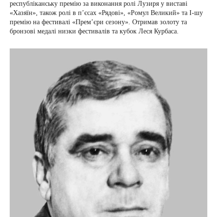
республіканську премію за виконання ролі Лузиря у виставі
«Хазяїн», також ролі в п’єсах «Рядові», «Ромул Великий» та І-шу
премію на фестивалі «Прем’єри сезону». Отримав золоту та
бронзові медалі низки фестивалів та кубок Леся Курбаса.