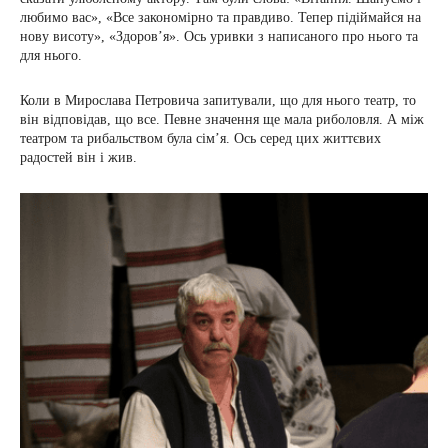
любимо вас», «Все закономірно та правдиво. Тепер підіймайся на
нову висоту», «Здоров’я». Ось уривки з написаного про нього та
для нього.
Коли в Мирослава Петровича запитували, що для нього театр, то
він відповідав, що все. Певне значення ще мала риболовля. А між
театром та рибальством була сім’я. Ось серед цих життєвих
радостей він і жив.