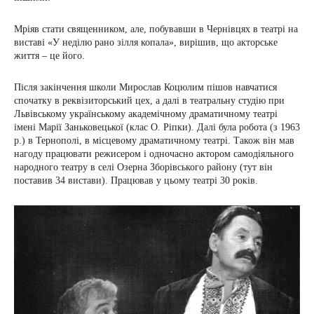
Мріяв стати священником, але, побувавши в Чернівцях в театрі на
виставі «У неділю рано зілля копала», вирішив, що акторське
життя – це його.
Після закінчення школи Мирослав Коцюлим пішов навчатися
спочатку в реквізиторський цех, а далі в театральну студію при
Львівському українському академічному драматичному театрі
імені Марії Заньковецької (клас О. Ріпки). Далі була робота (з 1963
р.) в Тернополі, в місцевому драматичному театрі. Також він мав
нагоду працювати режисером і одночасно актором самодіяльного
народного театру в селі Озерна Зборівського району (тут він
поставив 34 вистави). Працював у цьому театрі 30 років.