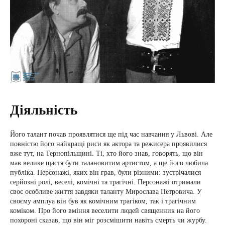
Діяльність
Його талант почав проявлятися ще під час навчання у Львові. Але
повністю його найкращі риси як актора та режисера проявилися
вже тут, на Тернопільщині. Ті, хто його знав, говорять, що він
мав велике щастя бути талановитим артистом, а ще його любила
публіка. Персонажі, яких він грав, були різними: зустрічалися
серйозні ролі, веселі, комічні та трагічні. Персонажі отримали
своє особливе життя завдяки таланту Мирослава Петровича. У
своєму амплуа він був як комічним трагіком, так і трагічним
коміком. Про його вміння веселити людей священник на його
похороні сказав, що він міг розсмішити навіть смерть чи журбу.