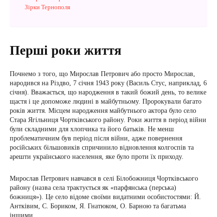
Зірки Тернополя
Перші роки життя
Почнемо з того, що Мирослав Петрович або просто Мирослав,
народився на Різдво, 7 січня 1943 року (Василь Стус, наприклад, 6
січня). Вважається, що народження в такий божий день, то велике
щастя і це допоможе людині в майбутньому. Пророкували багато
років життя. Місцем народження майбутнього актора було село
Стара Ягільниця Чортківського району. Роки життя в період війни
були складними для хлопчика та його батьків. Не менш
проблематичним був період після війни, адже повернення
російських більшовиків спричинило відновлення колгоспів та
арешти українського населення, яке було проти їх приходу.
Мирослав Петрович навчався в селі Білобожниця Чортківського
району (назва села трактується як «парфянська (перська)
божниця»). Це село відоме своїми видатними особистостями: Й.
Антківим, С. Бориком, Я. Гнатюком, О. Барною та багатьма
іншими.