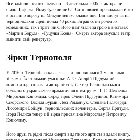
Все закінчилося неочікувано. 23 листопада 2005 р. актора не
стало. Інфаркт. Йому було лише 63. Сотні людей проводжали його
в останню дорогу на Микулинецьке кладовище. Він виступав на
тернопільській сцені понад 40 років. Зіграв сотні ролей як
комедійних, так і трагічних. Його пам’ятали за грою в виставах
«Мартин Боруля», «Гуцулка Ксеня». Смерть актора змусила театр
змінити свій репертуар.
Зірки Тернополя
У 2016 р. Тернопільська алея слави поповнилася 3-ма новими
зірками. Їх отримали учасники АТО, Андрій Підлужний –
композитор, співак та автор пісень, і актор Тернопільського
обласного українського драматичного театру ім. Т. Г. Шевченка
Мирослав Коцюлима. Серед зірок Олени Підгрушної, Казимира
Сікорського, Василя Бурми, Лесі Романчук, Степана Галябарди,
Любомири Бойцун, тернопільських волонтерів, Сергія Притули,
Ігоря Пелиха тепер є й зірка присвячена Мирославу Петровичу
Коцюлиму.
Його друзі та рідні після смерті видатного артиста видали книгу,