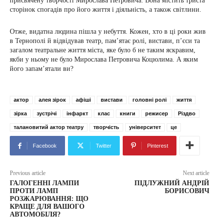
присвячену творчості Мирослава Петровича. Вона містить триста
сторінок спогадів про його життя і діяльність, а також світлини.
Отже, видатна людина пішла у небуття. Кожен, хто в ці роки жив
в Тернополі й відвідував театр, пам’ятає ролі, вистави, п’єси та
загалом театральне життя міста, яке було б не таким яскравим,
якби у ньому не було Мирослава Петровича Коцюлима. А яким
його запам’ятали ви?
актор
алея зірок
афіші
вистави
головні ролі
життя
зірка
зустрічі
інфаркт
клас
книги
режисер
Різдво
талановитий актор театру
творчість
університет
це
Facebook
Twitter
Pinterest
Previous article
Next article
ГАЛОГЕННІ ЛАМПИ
ПІДЛУЖНИЙ АНДРІЙ
ПРОТИ ЛАМП
БОРИСОВИЧ
РОЗЖАРЮВАННЯ: ЩО
КРАЩЕ ДЛЯ ВАШОГО
АВТОМОБІЛЯ?