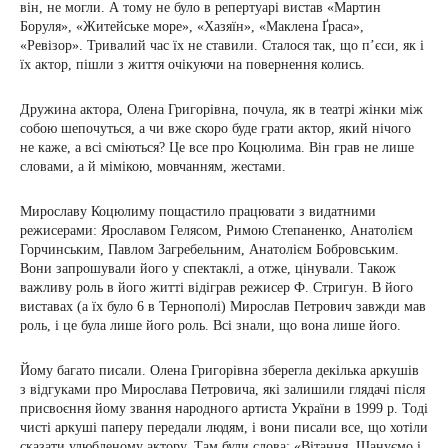
він, не могли. А тому не було в репертуарі вистав «Мартин
Боруля», «Житейське море», «Хазяїн», «Маклена Ґраса»,
«Ревізор». Тривалий час їх не ставили. Сталося так, що п’єси, як і
їх актор, пішли з життя очікуючи на повернення колись.
Дружина актора, Олена Григорівна, почула, як в театрі жінки між
собою шепочуться, а чи вже скоро буде грати актор, який нічого
не каже, а всі сміються? Це все про Коцюлима. Він грав не лише
словами, а й мімікою, мовчанням, жестами.
Мирославу Коцюлиму пощастило працювати з видатними
режисерами: Ярославом Гелясом, Римою Степаненко, Анатолієм
Горчинським, Павлом Загребельним, Анатолієм Бобровським.
Вони запрошували його у спектаклі, а отже, цінували. Також
важливу роль в його житті відіграв режисер Ф. Стригун. В його
виставах (а їх було 6 в Тернополі) Мирослав Петрович завжди мав
роль, і це була лише його роль. Всі знали, що вона лише його.
Йому багато писали. Олена Григорівна зберегла декілька аркушів
з відгуками про Мирослава Петровича, які залишили глядачі після
присвоєння йому звання народного артиста України в 1999 р. Тоді
чисті аркуші паперу передали людям, і вони писали все, що хотіли
сказати улюбленому актору. Там були слова: «Вітання. Шануємо і