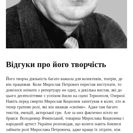
Відгуки про його творчість
Його творча діяльність багато важила для колективів, театрів, де
він працював. Коли Мирослав Петрович перестав виступати, то
довелося знімати з репертуару не одну, а декілька вистав, які до
цього десятиліттями з успіхом йшли на сцені Тернополя, Озерної.
Навіть перед смертю Мирослав Коцюлим запитував в колег, хто ж
тепер гратиме ролі, які він вважав «своїми». Адже там багато
текстів, емоцій, акторської гри. Але за них фактично ніхто не
брався. Володимир Ячмінський, товариш Мирослава Коцюлима і
народний артист України розповідав, що колеги навіть боялися
займати ролі Мирослава Петровича, адже краще їх зіграти, ніж