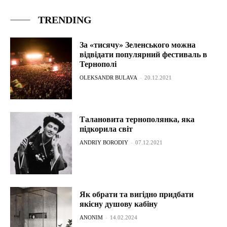
TRENDING
За «тисячу» Зеленського можна
відвідати популярний фестиваль в
Тернополі
OLEKSANDR BULAVA
-
20.12.2021
Талановита тернополянка, яка
підкорила світ
ANDRIY BORODIY
-
07.12.2021
Як обрати та вигідно придбати
якісну душову кабіну
ANONIM
-
14.02.2024