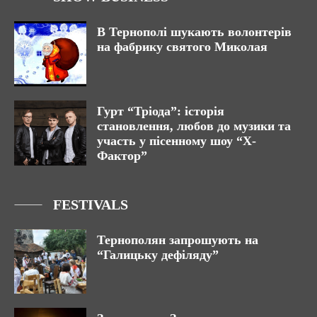
В Тернополі шукають волонтерів
на фабрику святого Миколая
Гурт “Тріода”: історія
становлення, любов до музики та
участь у пісенному шоу “Х-
Фактор”
FESTIVALS
Тернополян запрошують на
“Галицьку дефіляду”