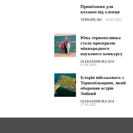
Привітання для
коханої від хлопця
TERNOPILSKI
-
05.07.2025
Юна тернополянка
стала призеркою
міжнародного
наукового конкурсу
OLEKSANDR BULAVA
-
01.08.2019
Історія військового з
Тернопільщини, який
обороняв острів
Зміїний
OLEKSANDR BULAVA
-
27.05.2022