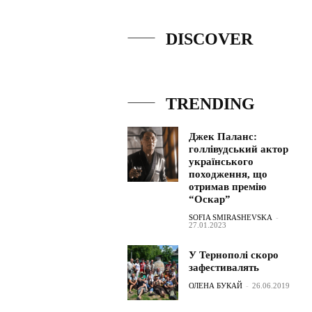
DISCOVER
TRENDING
Джек Паланс:
голлівудський актор
українського
походження, що
отримав премію
“Оскар”
SOFIA SMIRASHEVSKA
-
27.01.2023
У Тернополі скоро
зафестивалять
ОЛЕНА БУКАЙ
-
26.06.2019