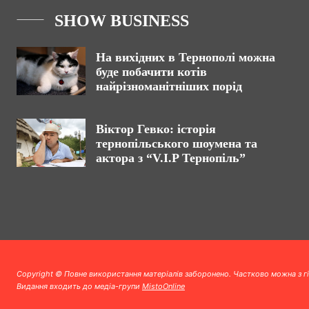
SHOW BUSINESS
На вихідних в Тернополі можна
буде побачити котів
найрізноманітніших порід
Віктор Гевко: історія
тернопільського шоумена та
актора з “V.I.P Тернопіль”
Copyright © Повне використання матеріалів заборонено. Частково можна з г
Видання входить до медіа-групи
MistoOnline