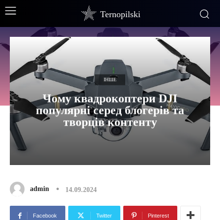
Ternopilski
ІНШЕ
Чому квадрокоптери DJI
популярні серед блогерів та
творців контенту
admin
14.09.2024
Facebook
Twitter
Pinterest