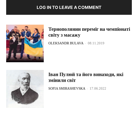
LOG IN TO LEAVE A COMMENT
Тернополянин переміг на чемпіонаті
світу з масажу
OLEKSANDR BULAVA
-
08.11.2019
Іван Пулюй та його винаходи, які
змінили світ
SOFIA SMIRASHEVSKA
-
17.06.2022