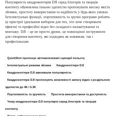
Популярність квадрокоптерів DJI серед блогерів та творців
контенту обумовлена ​​їхньою здатністю пропонувати високу якість
зйомки, простоту використання та надійність у будь-яких умовах.
Інтелектуальні функції, портативність та зручні програми роблять
ці пристрої ідеальним вибором для тих, хто хоче створювати
ефектні та професійні відео без складного налаштування та
монтажу. DJI – це не просто дрони, це повноцінні інструменти
для створення контенту, які підходять як новачкам, так і
професіоналам.
QuickShot пропонує автоматизовані сценарії польоту
Інтелектуальні режими зйомки
Квадрокоптери DJI
Квадрокоптери DJI завоювали популярність
Квадрокоптери DJI пропонують можливості запису відео з роздільною
здатністю до 4K і 5.3K
Портативність та зручність
Простота використання та доступність
Чому квадрокоптери DJI популярні серед блогерів та творців
контенту