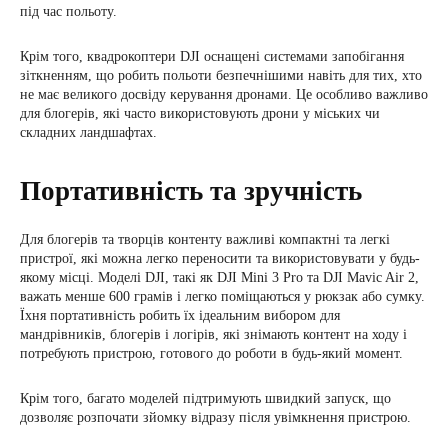
під час польоту.
Крім того, квадрокоптери DJI оснащені системами запобігання
зіткненням, що робить польоти безпечнішими навіть для тих, хто
не має великого досвіду керування дронами. Це особливо важливо
для блогерів, які часто використовують дрони у міських чи
складних ландшафтах.
Портативність та зручність
Для блогерів та творців контенту важливі компактні та легкі
пристрої, які можна легко переносити та використовувати у будь-
якому місці. Моделі DJI, такі як DJI Mini 3 Pro та DJI Mavic Air 2,
важать менше 600 грамів і легко поміщаються у рюкзак або сумку.
Їхня портативність робить їх ідеальним вибором для
мандрівників, блогерів і логірів, які знімають контент на ходу і
потребують пристрою, готового до роботи в будь-який момент.
Крім того, багато моделей підтримують швидкий запуск, що
дозволяє розпочати зйомку відразу після увімкнення пристрою.