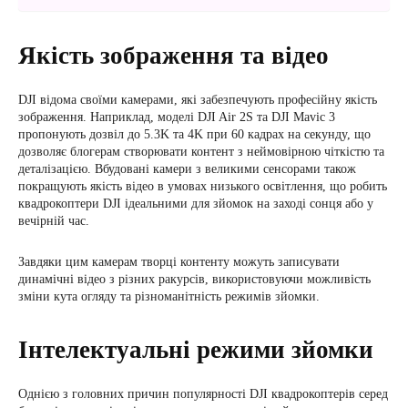
Якість зображення та відео
DJI відома своїми камерами, які забезпечують професійну якість
зображення. Наприклад, моделі DJI Air 2S та DJI Mavic 3
пропонують дозвіл до 5.3K та 4K при 60 кадрах на секунду, що
дозволяє блогерам створювати контент з неймовірною чіткістю та
деталізацією. Вбудовані камери з великими сенсорами також
покращують якість відео в умовах низького освітлення, що робить
квадрокоптери DJI ідеальними для зйомок на заході сонця або у
вечірній час.
Завдяки цим камерам творці контенту можуть записувати
динамічні відео з різних ракурсів, використовуючи можливість
зміни кута огляду та різноманітність режимів зйомки.
Інтелектуальні режими зйомки
Однією з головних причин популярності DJI квадрокоптерів серед