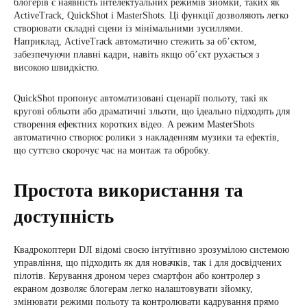
блогерів є наявність інтелектуальних режимів зйомки, таких як
ActiveTrack, QuickShot і MasterShots. Ці функції дозволяють легко
створювати складні сцени із мінімальними зусиллями.
Наприклад, ActiveTrack автоматично стежить за об’єктом,
забезпечуючи плавні кадри, навіть якщо об’єкт рухається з
високою швидкістю.
QuickShot пропонує автоматизовані сценарії польоту, такі як
кругові обльоти або драматичні зльоти, що ідеально підходять для
створення ефектних коротких відео. А режим MasterShots
автоматично створює ролики з накладенням музики та ефектів,
що суттєво скорочує час на монтаж та обробку.
Простота використання та
доступність
Квадрокоптери DJI відомі своєю інтуїтивно зрозумілою системою
управління, що підходить як для новачків, так і для досвідчених
пілотів. Керування дроном через смартфон або контролер з
екраном дозволяє блогерам легко налаштовувати зйомку,
змінювати режими польоту та контролювати кадрування прямо