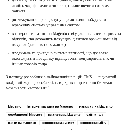
дуже зручно працювати з цінами, знижуючи вартість на
якийсь час, формуючи знижки, налаштовуючи систему
бонусів;
розмежування прав доступу, що дозволяє побудувати
ієрархічну систему управління сайтом;
в інтернет магазині на Magento є вбудована система оцінок та
відгуків, яка дозволить покупцям ділитися враженнями від
покупок (для них це важливо);
продумана та докладна система звітності, що дозволяє
відстежувати поведінку відвідувачів, популярність тих чи
інших товарів тощо.
З погляду розробників найважливіше в цій CMS — відкритий
вихідний код. Ця особливість відкриває практично безмежні
можливості кастомізації.
Magento
інтернет магазин на Magento
магазини на Magento
особливості Magento
платформа Magento
сайт з нуля
сайти на Magento
створення магазину
створення сайту