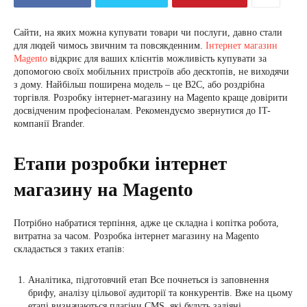
Сайти, на яких можна купувати товари чи послуги, давно стали
для людей чимось звичним та повсякденним.
Інтернет магазин
Magento
відкриє для ваших клієнтів можливість купувати за
допомогою своїх мобільних пристроїв або десктопів, не виходячи
з дому. Найбільш поширена модель – це B2C, або роздрібна
торгівля. Розробку інтернет-магазину на Magento краще довірити
досвідченим професіоналам. Рекомендуємо звернутися до IT-
компанії Brander.
Етапи розробки інтернет
магазину на Magento
Потрібно набратися терпіння, адже це складна і копітка робота,
витратна за часом. Розробка інтернет магазину на Magento
складається з таких етапів:
Аналітика, підготовчий етап Все почнеться із заповнення
брифу, аналізу цільової аудиторії та конкурентів. Вже на цьому
етапі визначаються плагіни CMS, які будуть задіяні.