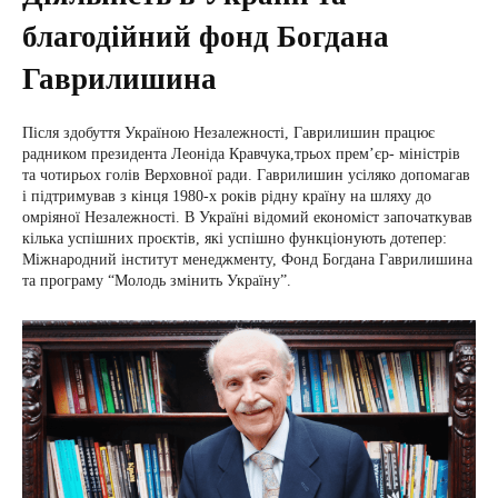
благодійний фонд Богдана
Гаврилишина
Після здобуття Україною Незалежності, Гаврилишин працює
радником президента Леоніда Кравчука,трьох прем’єр- міністрів
та чотирьох голів Верховної ради. Гаврилишин усіляко допомагав
і підтримував з кінця 1980-х років рідну країну на шляху до
омріяної Незалежності. В Україні відомий економіст започаткував
кілька успішних проєктів, які успішно функціонують дотепер:
Міжнародний інститут менеджменту, Фонд Богдана Гаврилишина
та програму “Молодь змінить Україну”.