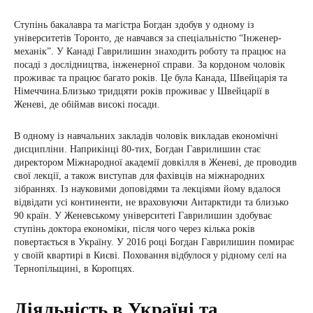
Ступінь бакалавра та магістра Богдан здобув у одному із
університетів Торонто, де навчався за спеціальністю “Інженер-
механік”. У Канаді Гаврилишин знаходить роботу та працює на
посаді з дослідництва, інженерної справи. За кордоном чоловік
проживає та працює багато років. Це була Канада, Швейцарія та
Німеччина.Близько тридцяти років проживає у Швейцарії в
Женеві, де обіймав високі посади.
В одному із навчальних закладів чоловік викладав економічні
дисципліни. Наприкінці 80-тих, Богдан Гаврилишин стає
директором Міжнародної академії довкілля в Женеві, де проводив
свої лекції, а також виступав для фахівців на міжнародних
зібраннях. Із науковими доповідями та лекціями йому вдалося
відвідати усі континенти, не враховуючи Антарктиди та близько
90 країн. У Женевському університеті Гаврилишин здобуває
ступінь доктора економіки, після чого через кілька років
повертається в Україну. У 2016 році Богдан Гаврилишин помирає
у своїй квартирі в Києві. Поховання відбулося у рідному селі на
Тернопільщині, в Коропцях.
Діяльність в Україні та