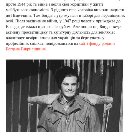
проте 1944 рік та війна внесли свої корективи у житті
майбутнього економіста. З рідного села чоловіка вивезли нацисти
до Німеччини. Там Богдана утримували в таборі для переміщених
осіб. Після закінчення війни, у 1947 році чоловік приїжджає до
Канади, де важко працює лісорубом. Але попри це, Богдан веде
активну просвітницьку та культурну діяльність для земляків:
влаштовує вечірні класи для українців та бере участь у
професійних спілках, повідомляється на
сайті фонду родини
Богдана Гаврилишина
.