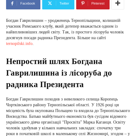
Facebook
Twitter
Pinterest
Богдан Гаврилишин – уродженець Тернопільщини, колишній
учасник Римського клубу, який дотепер вважається одним із
найвпливовіших людей світу. Так, із простого лісоруба чоловік
досягнув посади радника Президента. Більше на сайті
ternopilski.info
.
Непростий шлях Богдана
Гаврилишина із лісоруба до
радника Президента
Богдан Гаврилишин походив з невеликого селища Коропець
Чортківського району Тернопільської області. У 1926 році ця
місцевість була окупована Польщею та входила до Тернопільського
Воєводства. Батько майбутнього економіста був сусідом відомого
українського діяча організації “Просвіта” Марка Каганця. Освіту
чоловік здобував у кількох навчальних закладах: спочатку три
роки в початковій школі в маленькому селі Жизномирі, згодом – у