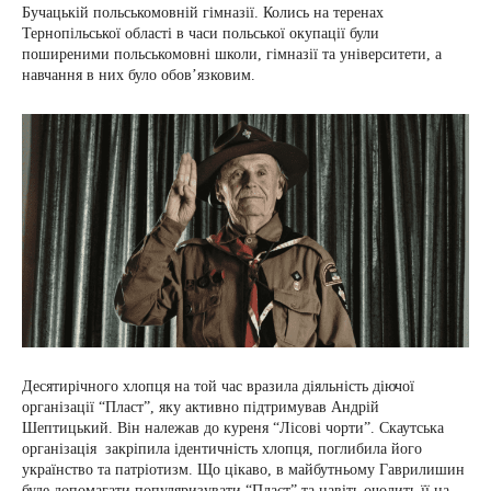
Бучацькій польськомовній гімназії. Колись на теренах
Тернопільської області в часи польської окупації були
поширеними польськомовні школи, гімназії та університети, а
навчання в них було обов’язковим.
Десятирічного хлопця на той час вразила діяльність діючої
організації “Пласт”, яку активно підтримував Андрій
Шептицький. Він належав до куреня “Лісові чорти”. Скаутська
організація закріпила ідентичність хлопця, поглибила його
українство та патріотизм. Що цікаво, в майбутньому Гаврилишин
буде допомагати популяризувати “Пласт” та навіть очолить її на