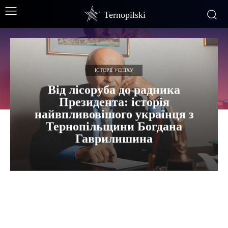
Ternopilski
ІСТОРІЇ УСПІХУ
Від лісоруба до радника
Президента: історія
найвпливовішого українця з
Тернопільщини Богдана
Гаврилишина