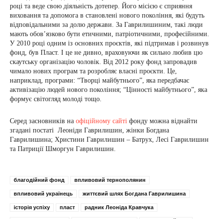
році та веде свою діяльність дотепер. Його місією є сприяння
виховання та допомога в становлені нового покоління, які будуть
відповідальними за долю держави. За Гаврилишиним, такі люди
мають обов’язково бути етичними, патріотичними, професійними.
У 2010 році одним із основних проєктів, які підтримав і розвинув
фонд, був Пласт. І це не дивно, враховуючи як сильно любив цю
скаутську організацію чоловік. Від 2012 року фонд запровадив
чимало нових програм та розробляє власні проєкти. Це,
наприклад, програми: “Творці майбутнього”, яка передбачає
активізацію людей нового покоління; “Цінності майбутнього”, яка
формує світогляд молоді тощо.
Серед засновників на
офіційному сайті
фонду можна віднайти
згадані постаті Леоніди Гаврилишин, жінки Богдана
Гаврилишина; Христини Гаврилишин – Батрух, Лесі Гаврилишин
та Патриції Шморгун Гаврилишин.
благодійний фонд
впливовий тернополянин
впливовий українець
життєвий шлях Богдана Гаврилишина
історія успіху
пласт
радник Леоніда Кравчука