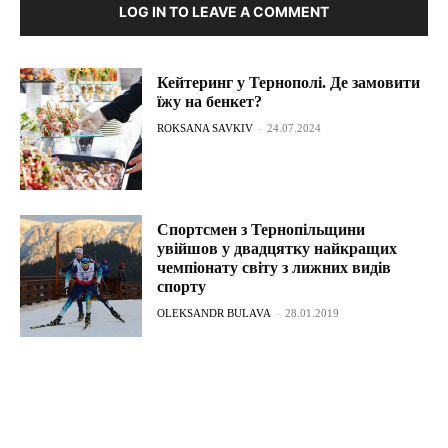
LOG IN TO LEAVE A COMMENT
Кейтеринг у Тернополі. Де замовити
їжу на бенкет?
ROKSANA SAVKIV
-
24.07.2024
Спортсмен з Тернопільщини
увійшов у двадцятку найкращих
чемпіонату світу з лижних видів
спорту
OLEKSANDR BULAVA
-
28.01.2019