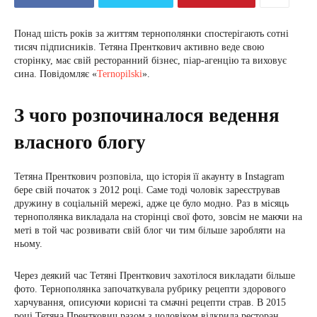
Понад шість років за життям тернополянки спостерігають сотні
тисяч підписників. Тетяна Пренткович активно веде свою
сторінку, має свій ресторанний бізнес, піар-агенцію та виховує
сина. Повідомляє «
Ternopilski
».
З чого розпочиналося ведення
власного блогу
Тетяна Пренткович розповіла, що історія її акаунту в Instagram
бере свій початок з 2012 році. Саме тоді чоловік зареєстрував
дружину в соціальній мережі, адже це було модно. Раз в місяць
тернополянка викладала на сторінці свої фото, зовсім не маючи на
меті в той час розвивати свій блог чи тим більше заробляти на
ньому.
Через деякий час Тетяні Пренткович захотілося викладати більше
фото. Тернополянка започаткувала рубрику рецепти здорового
харчування, описуючи корисні та смачні рецепти страв. В 2015
році Тетяна Пренткович разом з чоловіком відкрила ресторан