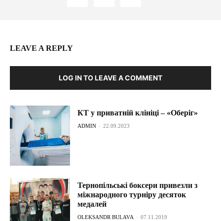
LEAVE A REPLY
LOG IN TO LEAVE A COMMENT
КТ у приватній клініці – «Оберіг»
ADMIN
-
22.09.2023
Тернопільські боксери привезли з
міжнародного турніру десяток
медалей
OLEKSANDR BULAVA
-
07.11.2019