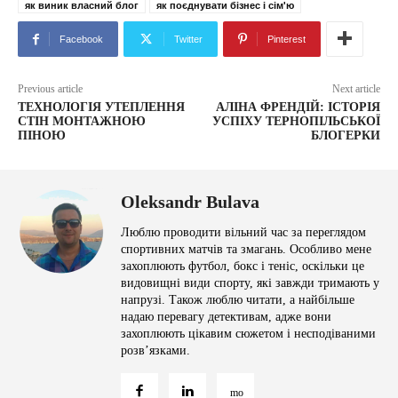
як виник власний блог
як поєднувати бізнес і сім'ю
Facebook
Twitter
Pinterest
Previous article
Next article
ТЕХНОЛОГІЯ УТЕПЛЕННЯ
АЛІНА ФРЕНДІЙ: ІСТОРІЯ
СТІН МОНТАЖНОЮ
УСПІХУ ТЕРНОПІЛЬСЬКОЇ
ПІНОЮ
БЛОГЕРКИ
Oleksandr Bulava
Люблю проводити вільний час за переглядом
спортивних матчів та змагань. Особливо мене
захоплюють футбол, бокс і теніс, оскільки це
видовищні види спорту, які завжди тримають у
напрузі. Також люблю читати, а найбільше
надаю перевагу детективам, адже вони
захоплюють цікавим сюжетом і несподіваними
розв’язками.