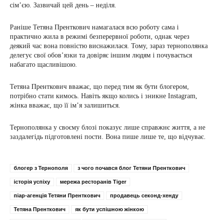
сім’єю. Зазвичай цей день – неділя.
Раніше Тетяна Пренткович намагалася всю роботу сама і
практично жила в режимі безперервної роботи, однак через
деякий час вона повністю виснажилася. Тому, зараз тернополянка
делегує свої обов’язки та довіряє іншим людям і почувається
набагато щасливішою.
Тетяна Пренткович вважає, що перед тим як бути блогером,
потрібно стати кимось. Навіть якщо колись і зникне Instagram,
жінка вважає, що її ім’я залишиться.
Тернополянка у своєму блозі показує лише справжнє життя, а не
заздалегідь підготовлені пости. Вона пише лише те, що відчуває.
блогер з Тернополя
з чого почався блог Тетяни Пренткович
історія успіху
мережа ресторанів Tiger
піар-агенція Тетяни Пренткович
продавець секонд-хенду
Тетяна Пренткович
як бути успішною жінкою