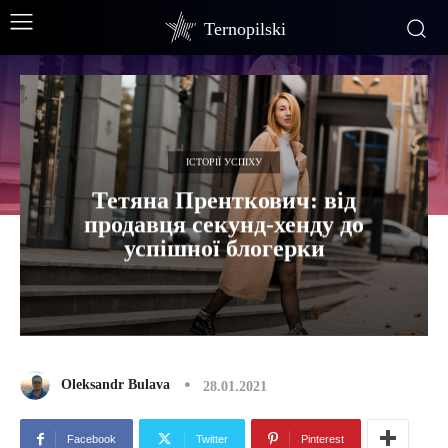
Ternopilski
ІСТОРІЇ УСПІХУ
Тетяна Пренткович: від
продавця секунд-хенду до
успішної блогерки
Oleksandr Bulava
28.01.2021
Facebook
Twitter
Pinterest