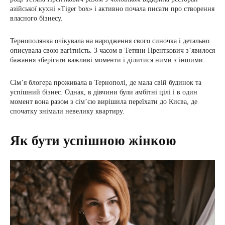
азійської кухні «Tiger box» і активно почала писати про створення
власного бізнесу.
Тернополянка очікувала на народження свого синочка і детально
описувала свою вагітність. З часом в Тетяни Пренткович з’явилося
бажання зберігати важливі моменти і ділитися ними з іншими.
Сім’я блогера проживала в Тернополі, де мала свій будинок та
успішний бізнес. Однак, в дівчини були амбітні цілі і в один
момент вона разом з сім’єю вирішила переїхати до Києва, де
спочатку знімали невелику квартиру.
Як бути успішною жінкою