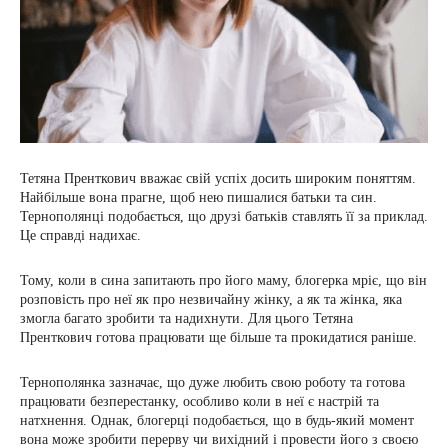
Тетяна Пренткович вважає свій успіх досить широким поняттям.
Найбільше вона прагне, щоб нею пишалися батьки та син.
Тернополянці подобається, що друзі батьків ставлять її за приклад.
Це справді надихає.
Тому, коли в сина запитають про його маму, блогерка мріє, що він
розповість про неї як про незвичайну жінку, а як та жінка, яка
змогла багато зробити та надихнути. Для цього Тетяна
Пренткович готова працювати ще більше та прокидатися раніше.
Тернополянка зазначає, що дуже любить свою роботу та готова
працювати безперестанку, особливо коли в неї є настрій та
натхнення. Однак, блогерці подобається, що в будь-який момент
вона може зробити перерву чи вихідний і провести його з своєю