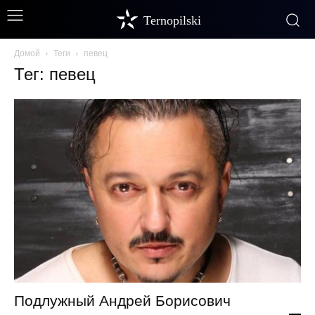
Ternopilski
Домой
Теги
певец
Тег: певец
Подлужный Андрей Борисович