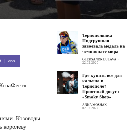
Тернополянка
Пидгрушная
завоевала медаль на
чемпионате мира
OLEKSANDR BULAVA
-
Viber
22.02.2020
Где купить все для
кальяна в
«КозаФест»
Тернополе?
Приятный досуг с
«Smoky Shop»
ANNA MOSHAK
-
02.02.2022
инями. Козоводы
ь королеву