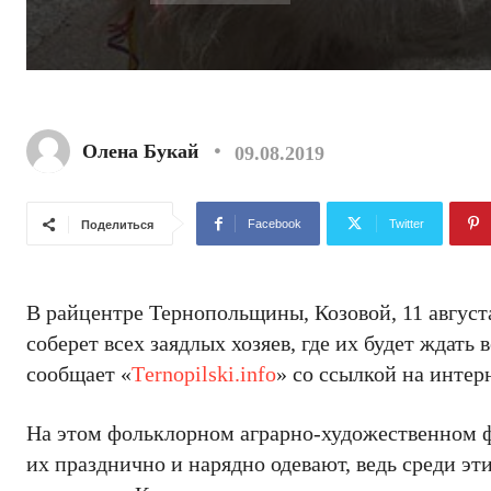
Олена Букай
09.08.2019
Facebook
Twitter
Поделиться
В райцентре Тернопольщины, Козовой, 11 август
соберет всех заядлых хозяев, где их будет ждать
сообщает «
Тernopilski.info
» со ссылкой на интер
На этом фольклорном аграрно-художественном фе
их празднично и нарядно одевают, ведь среди эт