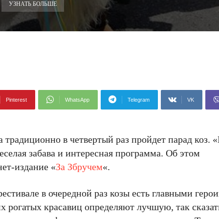
УЗНАТЬ БОЛЬШЕ
Pinterest
WhatsApp
Telegram
VK
а традиционно в четвертый раз пройдет парад коз. 
 веселая забава и интересная программа. Об этом
нет-издание «
За Збручем
«.
стивале в очередной раз козы есть главными геро
их рогатых красавиц определяют лучшую, так сказат