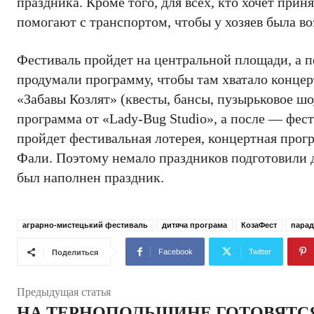
праздника. Кроме того, для всех, кто хочет прин
помогают с транспортом, чтобы у хозяев была во
Фестиваль пройдет на центральной площади, а п
продумали программу, чтобы там хватало концер
«Забавы Козлят» (квесты, бансы, пузырьковое шоу
программа от «Lady-Bug Studio», а после — фе
пройдет фестивальная лотерея, концертная про
Фали. Поэтому немало праздников подготовили д
был наполнен праздник.
аграрно-мистецький фестиваль
дитяча програма
КозаФест
парад
Facebook
Twitter
Поделиться
Предыдущая статья
НА ТЕРНОПОЛЬЩИНЕ ГОТОВЯТС