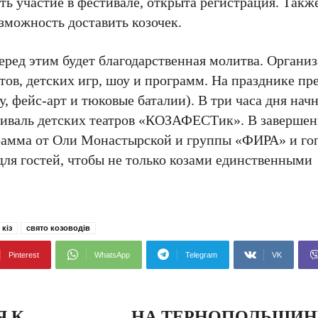
ять участие в фестивале, открыта регистрация. Так
зможность доставить козочек.
еред этим будет благодарственная молитва. Органи
тов, детских игр, шоу и программ. На празднике п
, фейс-арт и тюковые баталии). В три часа дня начн
стиваль детских театров «КОЗАФЕСТик». В завершен
грамма от Оли Монастырской и группы «ФИРА» и го
ля гостей, чтобы не только козами единственными
 кіз
свято козоводів
Pinterest
WhatsApp
Telegram
VK
Я К
НА ТЕРНОПОЛЬЩИН