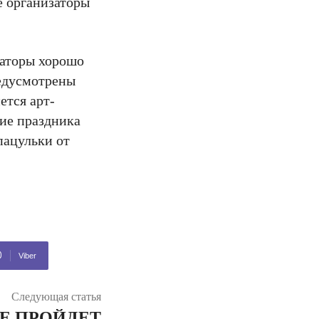
же организаторы
заторы хорошо
редусмотрены
ется арт-
ие праздника
пацульки от
Viber
Следующая статья
Е ПРОЙДЕТ