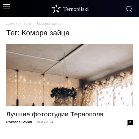
Ternopilski
Домой
Теги
Комора зайца
Тег: Комора зайца
Лучшие фотостудии Тернополя
Roksana Savkiv
-
30.05.2024
0