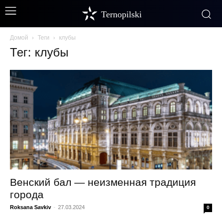
Ternopilski
Домой
Теги
клубы
Тег: клубы
Венский бал — неизменная традиция
города
Roksana Savkiv
-
27.03.2024
0