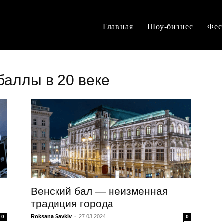
Главная
Шоу-бизнес
Фес
баллы в 20 веке
Венский бал — неизменная
традиция города
Roksana Savkiv
-
27.03.2024
0
0