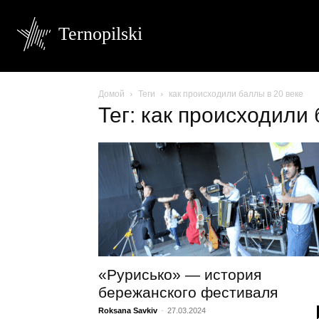
Ternopilski
Домой
Теги
как происходили баллы в 20 веке
Тег: как происходили 
«Рурисько» — история
бережанского фестиваля
Roksana Savkiv
-
27.03.2024