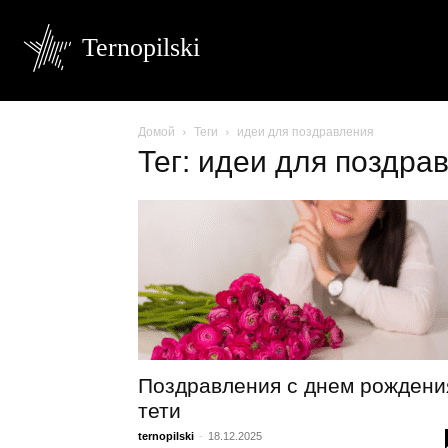
Ternopilski
Домой
Теги
идеи для поздравления
Тег: идеи для поздра
Поздравления с днем ​​рождени
тети
ternopilski
-
18.12.2025