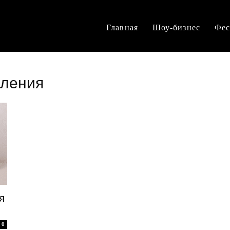
Главная
Шоу-бизнес
Фес
вления
я
0