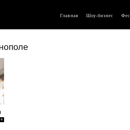
Главная
Шоу-бизнес
Фес
рнополе
я
0