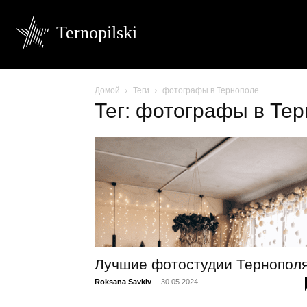
Ternopilski
Домой
Теги
фотографы в Тернополе
Тег: фотографы в Те
Лучшие фотостудии Тернопол
Roksana Savkiv
-
30.05.2024