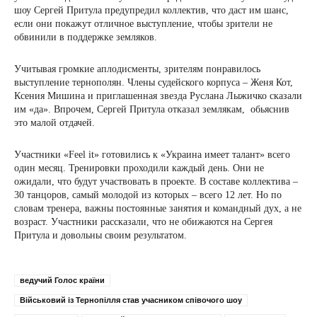
шоу Сергей Притула предупредил коллектив, что даст им шанс,
если они покажут отличное выступление, чтобы зрители не
обвинили в поддержке земляков.
Учитывая громкие аплодисменты, зрителям понравилось
выступление тернополян. Члены судейского корпуса – Женя Кот,
Ксения Мишина и приглашенная звезда Руслана Лыжичко сказали
им «да». Впрочем, Сергей Притула отказал землякам, обьяснив
это малой отдачей.
Участники «Feel it» готовились к «Украина имеет талант» всего
один месяц. Тренировки проходили каждый день. Они не
ожидали, что будут участвовать в проекте. В составе коллектива –
30 танцоров, самый молодой из которых – всего 12 лет. Но по
словам тренера, важны постоянные занятия и командный дух, а не
возраст. Участники рассказали, что не обижаются на Сергея
Притула и довольны своим результатом.
ведучий Голос країни
Військовий із Тернопілля став учасником співочого шоу