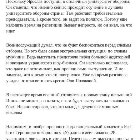
Поскольку Ярослав поступил в столичный университет обороны.
Он отметил, что именно сейчас проходит обучение в лучшем
университете обороны страны. Там работают требовательные
преподаватели, а кроме того, он ездит на полигон. Потому еще
находить время на репетиции бывает непросто, но он знал, на что
идет.
Военнослужащий думал, что не будет беспокоиться перед слепым
отбором. Но это была самая экстремальная ситуация, по словам
мужчины. Ведь выступать предстояло перед большой аудиторией
и звездами украинского шоу-бизнеса. Он настолько волновался,
что даже не вспоминает, как прошло само выступление. И не
заметил, что к нему кто-то повернулся. Уже во время разговора
увидел, что засветилось кресло Оли Поляковой.
В настоящее время военный готовится к новому этапу испытаний.
И пока не может рассказать, с кем будет выступать на вокальных
боях. Но анонсировал, что это молодая девушка с мощным
вокалом.
Напомним, в ноябре прошлого года танцевальный коллектив Feel
it из Тернополя покорил шоу «Украина имеет талант». 28
участников двигались в унисон. Перед началом выступления судья