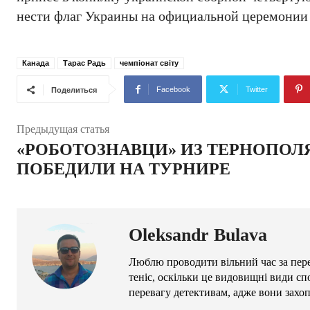
нести флаг Украины на официальной церемонии
Канада
Тарас Радь
чемпіонат світу
Facebook
Twitter
Поделиться
Предыдущая статья
«РОБОТОЗНАВЦИ» ИЗ ТЕРНОПОЛ
ПОБЕДИЛИ НА ТУРНИРЕ
Oleksandr Bulava
Люблю проводити вільний час за пере
теніс, оскільки це видовищні види сп
перевагу детективам, адже вони захо