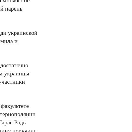
немножко не
ый парень
еди украинской
дмила и
 достаточно
ом украинцы
участники
 факультете
 тернополянин
Тарас Радь
янину поручили