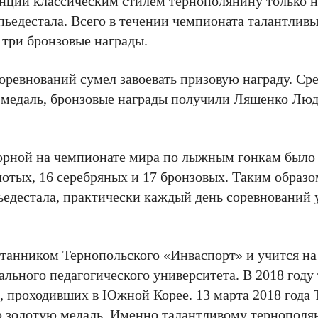
нции классическим стилем тернополянину только 
пьедестала. Всего в течении чемпионата талантлив
 три бронзовые награды.
соревнований сумел завоевать призовую награду. Ср
 медаль, бронзовые награды получили Ляшенко Лю
борной на чемпионате мира по лыжным гонкам было
олотых, 16 серебряных и 17 бронзовых. Таким образ
ьедестала, практически каждый день соревнований 
питанником Тернопольского «Инваспорт» и учится на
льного педагогического университета. В 2018 году
 проходивших в Южной Корее. 13 марта 2018 года 
ю золотую медаль. Именно талантливому тернопол