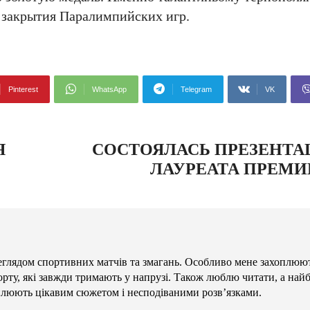
 закрытия Паралимпийских игр.
Pinterest
WhatsApp
Telegram
VK
Я
СОСТОЯЛАСЬ ПРЕЗЕНТА
ЛАУРЕАТА ПРЕМИ
глядом спортивних матчів та змагань. Особливо мене захоплюют
орту, які завжди тримають у напрузі. Також люблю читати, а най
плюють цікавим сюжетом і несподіваними розв’язками.