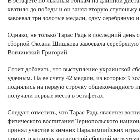
В эстафете по лыжным гонкам на длинной диста
хватило до победы и он занял вторую ступеньку 
завоевал три золотые медали, одну серебряную и
Однако, не только Тарас Радь в последний день 
сборной Оксана Шишкова завоевала серебряную
Вовчинский Григорий.
Стоит добавить, что выступление украинской с
удачным. На ее счету 42 медали, из которых 9 з
поднялись на первую строчку общекомандного п
получали первые места в эстафетах.
Следует отметить, что Тарас Радь является вос
физического воспитания Тернопольского национа
принял участие в зимних Паралимпийских играх,
принес в копилку украинской сборной четверту