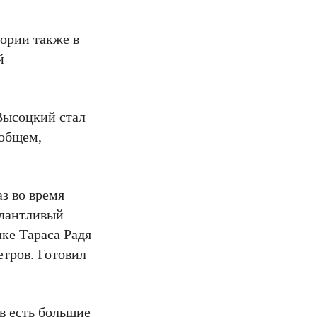
ории также в
й
Высоцкий стал
 общем,
з во время
алантливый
лке Тараса Радя
етров. Готовил
в есть большие