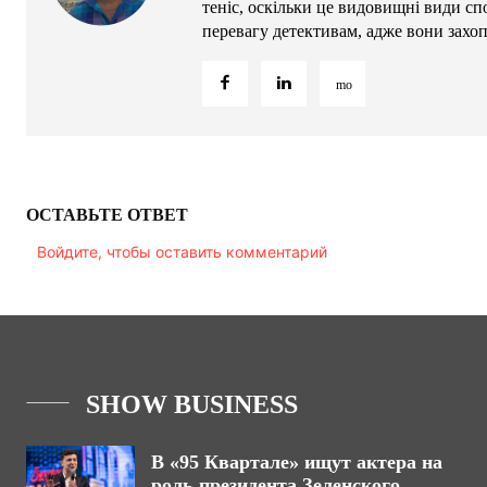
теніс, оскільки це видовищні види сп
перевагу детективам, адже вони захо
ОСТАВЬТЕ ОТВЕТ
Войдите, чтобы оставить комментарий
SHOW BUSINESS
В «95 Квартале» ищут актера на
роль президента Зеленского