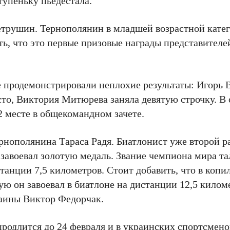
тупеньку пьедестала.
етрушин. Тернополянин в младшей возрастной катег
ть, что это первые призовые награды представителе
 продемонстрировали неплохие результаты: Игорь 
то, Виктория Митюрева заняла девятую строчку. В
2 месте в общекомандном зачете.
рнополянина Тараса Радя. Биатлонист уже второй ра
завоевал золотую медаль. Звание чемпиона мира т
анции 7,5 километров. Стоит добавить, что в копи
ую он завоевал в биатлоне на дистанции 12,5 килом
аины Виктор Федорчак.
родлится до 24 февраля и в украинских спортсмено