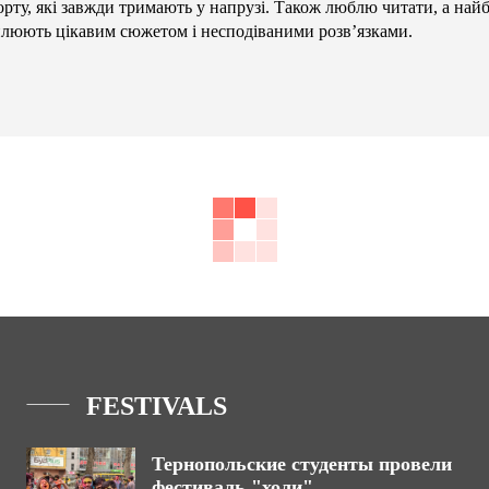
орту, які завжди тримають у напрузі. Також люблю читати, а най
плюють цікавим сюжетом і несподіваними розв’язками.
FESTIVALS
Тернопольские студенты провeли
фестиваль "холи"