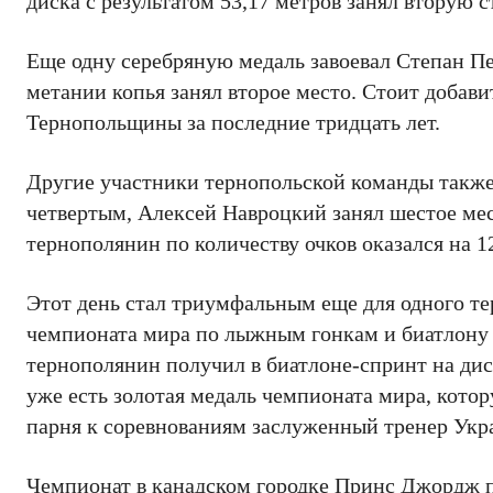
диска с результатом 53,17 метров занял вторую с
Еще одну серебряную медаль завоевал Степан П
метании копья занял второе место. Стоит добави
Тернопольщины за последние тридцать лет.
Другие участники тернопольской команды также
четвертым, Алексей Навроцкий занял шестое мес
тернополянин по количеству очков оказался на 1
Этот день стал триумфальным еще для одного те
чемпионата мира по лыжным гонкам и биатлону 
тернополянин получил в биатлоне-спринт на дист
уже есть золотая медаль чемпионата мира, котор
парня к соревнованиям заслуженный тренер Укр
Чемпионат в канадском городке Принс Джордж п