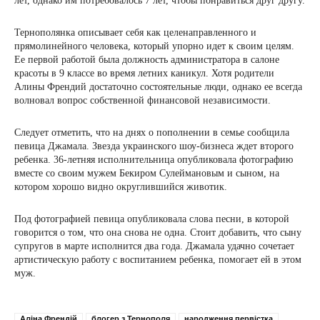
лет, однако им потребовалось 7 лет, чтобы понравиться друг другу.
Тернополянка описывает себя как целенаправленного и
прямолинейного человека, который упорно идет к своим целям.
Ее первой работой была должность администратора в салоне
красоты в 9 классе во время летних каникул. Хотя родители
Алины Френдий достаточно состоятельные люди, однако ее всегда
волновал вопрос собственной финансовой независимости.
Следует отметить, что на днях о пополнении в семье сообщила
певица Джамала. Звезда украинского шоу-бизнеса ждет второго
ребенка. 36-летняя исполнительница опубликовала фотографию
вместе со своим мужем Бекиром Сулеймановым и сыном, на
котором хорошо видно округлившийся животик.
Под фотографией певица опубликовала слова песни, в которой
говорится о том, что она снова не одна. Стоит добавить, что сыну
супругов в марте исполнится два года. Джамала удачно сочетает
артистическую работу с воспитанием ребенка, помогает ей в этом
муж.
Аліна Френдій
блогер з Тернополя
народження первістка