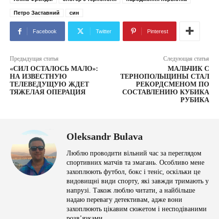
Петро Заставний
син
Facebook
Twitter
Pinterest
Предыдущая статья
Следующая статья
«СИЛ ОСТАЛОСЬ МАЛО»:
МАЛЬЧИК С
НА ИЗВЕСТНУЮ
ТЕРНОПОЛЬЩИНЫ СТАЛ
ТЕЛЕВЕДУЩУЮ ЖДЕТ
РЕКОРДСМЕНОМ ПО
ТЯЖЕЛАЯ ОПЕРАЦИЯ
СОСТАВЛЕНИЮ КУБИКА
РУБИКА
Oleksandr Bulava
Люблю проводити вільний час за переглядом
спортивних матчів та змагань. Особливо мене
захоплюють футбол, бокс і теніс, оскільки це
видовищні види спорту, які завжди тримають у
напрузі. Також люблю читати, а найбільше
надаю перевагу детективам, адже вони
захоплюють цікавим сюжетом і несподіваними
розв’язками.