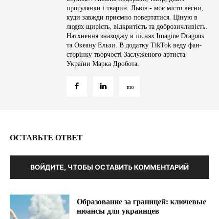
прогулянки і тварин. Львів - моє місто весни,
куди завжди приємно повертатися. Ціную в
людях щирість, відкритість та доброзичливість.
Натхнення знаходжу в піснях Imagine Dragons
та Океану Ельзи. В додатку TikTok веду фан-
сторінку творчості Заслуженого артиста
України Марка Дробота.
ОСТАВЬТЕ ОТВЕТ
ВОЙДИТЕ, ЧТОБЫ ОСТАВИТЬ КОММЕНТАРИЙ
Образование за границей: ключевые
нюансы для украинцев