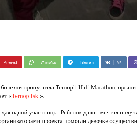
Pinterest
WhatsApp
Telegram
VK
болезни пропустила Ternopil Half Marathon, органи
ет «
Ternopilski
».
о для одной участницы. Ребенок давно мечтал получ
 организаторами проекта помогли девочке осуществ