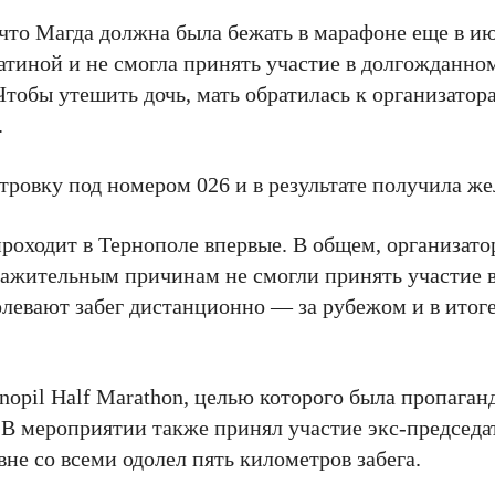
что Магда должна была бежать в марафоне еще в ию
латиной и не смогла принять участие в долгожданном
Чтобы утешить дочь, мать обратилась к организатор
.
ровку под номером 026 и в результате получила ж
 проходит в Тернополе впервые. В общем, организат
уважительным причинам не смогли принять участие
левают забег дистанционно — за рубежом и в итог
opil Half Marathon, целью которого была пропаган
 В мероприятии также принял участие экс-председа
не со всеми одолел пять километров забега.