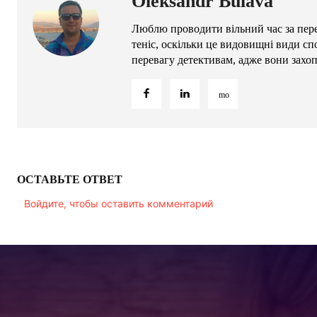
Oleksandr Bulava
Люблю проводити вільний час за пере
теніс, оскільки це видовищні види сп
перевагу детективам, адже вони захо
ОСТАВЬТЕ ОТВЕТ
Войдите, чтобы оставить комментарий