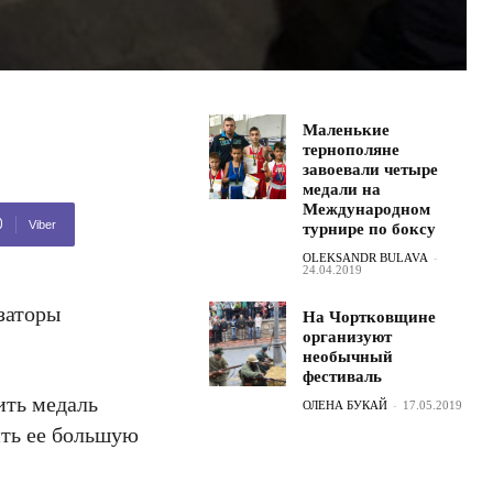
Маленькие
тернополяне
завоевали четыре
медали на
Международном
Viber
турнире по боксу
OLEKSANDR BULAVA
-
24.04.2019
заторы
На Чортковщине
организуют
необычный
фестиваль
ить медаль
ОЛЕНА БУКАЙ
-
17.05.2019
ить ее большую