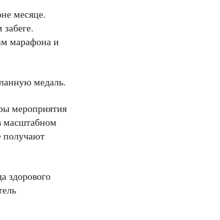
не месяце.
 забеге.
ам марафона и
еланную медаль.
оры мероприятия
 в масштабном
е получают
да здорового
тель