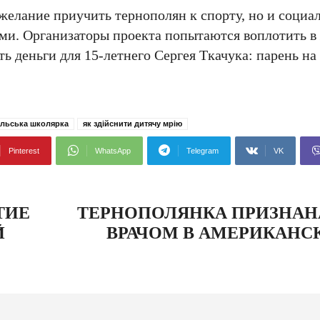
о желание приучить тернополян к спорту, но и соци
ями. Организаторы проекта попытаются воплотить в
ть деньги для 15-летнего Сергея Ткачука: парень н
ільська школярка
як здійснити дитячу мрію
Pinterest
WhatsApp
Telegram
VK
ТИЕ
ТЕРНОПОЛЯНКА ПРИЗНА
Й
ВРАЧОМ В АМЕРИКАНС