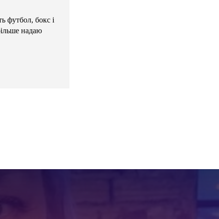
ь футбол, бокс і
більше надаю