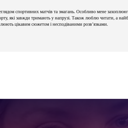
глядом спортивних матчів та змагань. Особливо мене захоплюют
орту, які завжди тримають у напрузі. Також люблю читати, а най
плюють цікавим сюжетом і несподіваними розв’язками.