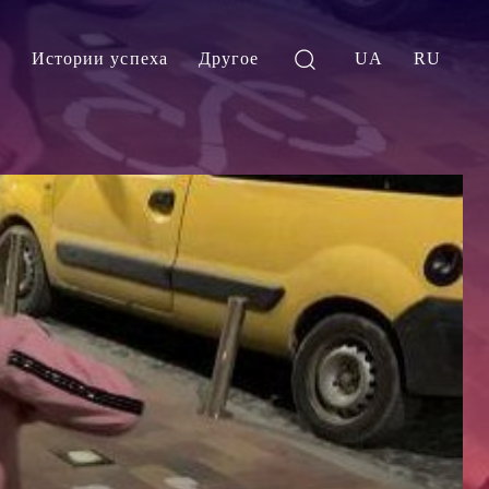
и
Истории успеха
Другое
UA
RU